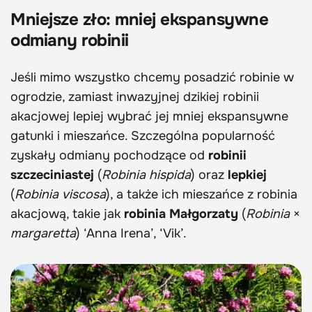
Mniejsze zło: mniej ekspansywne
odmiany robinii
Jeśli mimo wszystko chcemy posadzić robinie w
ogrodzie, zamiast inwazyjnej dzikiej robinii
akacjowej lepiej wybrać jej mniej ekspansywne
gatunki i mieszańce. Szczególna popularność
zyskały odmiany pochodzące od
robinii
szczeciniastej
(
Robinia hispida
) oraz
lepkiej
(
Robinia viscosa
), a także ich mieszańce z robinia
akacjową, takie jak
robinia Małgorzaty
(
Robinia
×
margaretta
) ‘Anna Irena’, ‘Vik’.