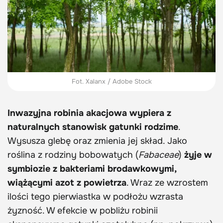
Fot. Xalanx / Adobe Stock
Inwazyjna robinia akacjowa wypiera z
naturalnych stanowisk gatunki rodzime
.
Wysusza glebę oraz zmienia jej skład. Jako
roślina z rodziny bobowatych (
Fabaceae
)
żyje w
symbiozie z bakteriami brodawkowymi,
wiążącymi azot z powietrza
. Wraz ze wzrostem
ilości tego pierwiastka w podłożu wzrasta
żyzność. W efekcie w pobliżu robinii