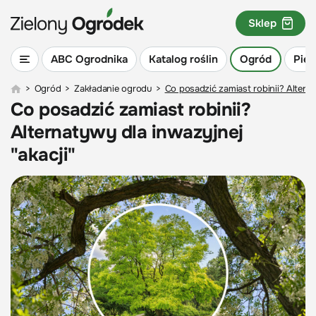
Sklep
ABC Ogrodnika
Katalog roślin
Ogród
Piel
>
Ogród
>
Zakładanie ogrodu
>
Co posadzić zamiast robinii? Alterna
Co posadzić zamiast robinii?
Alternatywy dla inwazyjnej
"akacji"