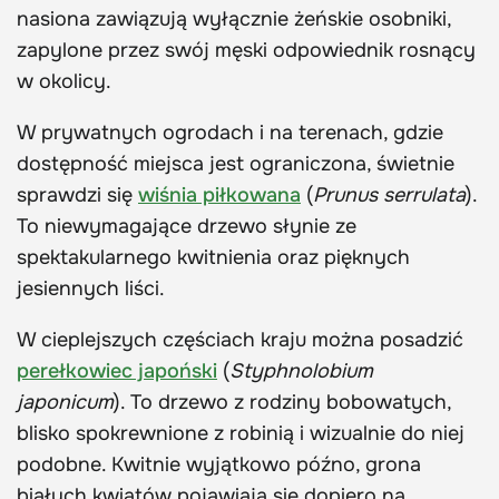
nasiona zawiązują wyłącznie żeńskie osobniki,
zapylone przez swój męski odpowiednik rosnący
w okolicy.
W prywatnych ogrodach i na terenach, gdzie
dostępność miejsca jest ograniczona, świetnie
sprawdzi się
wiśnia piłkowana
(
Prunus serrulata
).
To niewymagające drzewo słynie ze
spektakularnego kwitnienia oraz pięknych
jesiennych liści.
W cieplejszych częściach kraju można posadzić
perełkowiec japoński
(
Styphnolobium
japonicum
). To drzewo z rodziny bobowatych,
blisko spokrewnione z robinią i wizualnie do niej
podobne. Kwitnie wyjątkowo późno, grona
białych kwiatów pojawiają się dopiero na