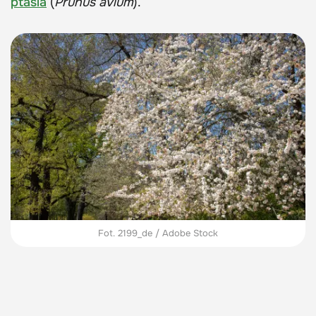
ptasia
(
Prunus avium
).
Fot. 2199_de / Adobe Stock