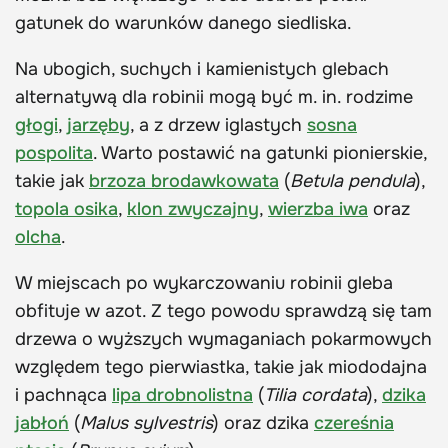
gatunek do warunków danego siedliska.
Na ubogich, suchych i kamienistych glebach
alternatywą dla robinii mogą być m. in. rodzime
głogi
,
jarzęby
, a z drzew iglastych
sosna
pospolita
. Warto postawić na gatunki pionierskie,
takie jak
brzoza brodawkowata
(
Betula pendula
),
topola osika
,
klon zwyczajny
,
wierzba iwa
oraz
olcha
.
W miejscach po wykarczowaniu robinii gleba
obfituje w azot. Z tego powodu sprawdzą się tam
drzewa o wyższych wymaganiach pokarmowych
względem tego pierwiastka, takie jak miododajna
i pachnąca
lipa drobnolistna
(
Tilia cordata
),
dzika
jabłoń
(
Malus sylvestris
) oraz dzika
czereśnia