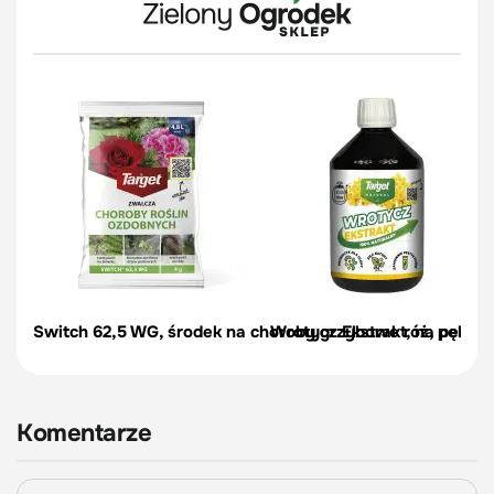
Switch 62,5 WG, środek na choroby grzybowe róż, pelargon
Wrotycz Ekstrakt, na pędraki
Komentarze