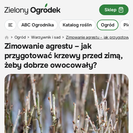
Sklep
ABC Ogrodnika
Katalog roślin
Ogród
Piel
>
Ogród
>
Warzywnik i sad
>
Zimowanie agrestu – jak przygotowa
Zimowanie agrestu – jak
przygotować krzewy przed zimą,
żeby dobrze owocowały?