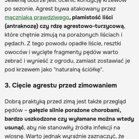
Jesienią dobrze jest ocenić kondycję krzewów
po sezonie. Agrest bywa atakowany przez
mączniaka prawdziwego
, plamistość liści
(antraknozę) czy rdzę agrestowo-turzycową
,
które chętnie zimują na porażonych liściach i
pędach. Z tego powodu opadłe liście, resztki
owoców i wycięte fragmenty pędów warto
zebrać i wynieść z ogrodu, zamiast zostawiać je
pod krzewem jako "naturalną ściółkę".
3. Cięcie agrestu przed zimowaniem
Dobrą praktyką przed zimą jest także przegląd
pędów –
gałęzie silnie porażone chorobami,
bardzo uszkodzone czy wyłamane można wtedy
usunąć
, aby nie stanowiły źródła infekcji na
wiosnę. Warto jednak wyraźnie zaznaczyć, że