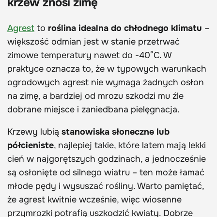
krzew znosi zimę
Agrest
to
roślina idealna do chłodnego klimatu
–
większość odmian jest w stanie przetrwać
zimowe temperatury nawet do -40°C. W
praktyce oznacza to, że w typowych warunkach
ogrodowych agrest nie wymaga żadnych osłon
na zimę, a bardziej od mrozu szkodzi mu źle
dobrane miejsce i zaniedbana pielęgnacja.
Krzewy lubią
stanowiska słoneczne lub
półcieniste
, najlepiej takie, które latem mają lekki
cień w najgorętszych godzinach, a jednocześnie
są osłonięte od silnego wiatru – ten może łamać
młode pędy i wysuszać rośliny. Warto pamiętać,
że agrest kwitnie wcześnie, więc wiosenne
przymrozki potrafią uszkodzić kwiaty. Dobrze