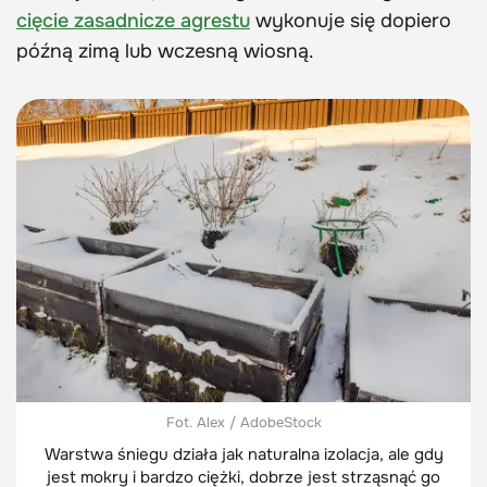
cięcie zasadnicze agrestu
wykonuje się dopiero
późną zimą lub wczesną wiosną.
Fot. Alex / AdobeStock
Warstwa śniegu działa jak naturalna izolacja, ale gdy
jest mokry i bardzo ciężki, dobrze jest strząsnąć go