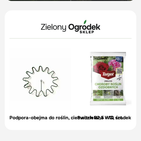
Podpora-obejma do roślin, ciemnozielona – 10 szt.
Switch 62,5 WG, środek na c