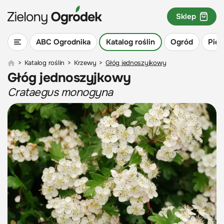
Sklep
ABC Ogrodnika
Katalog roślin
Ogród
Piel
>
Katalog roślin
>
Krzewy
>
Głóg jednoszyjkowy
Głóg jednoszyjkowy
Crataegus monogyna