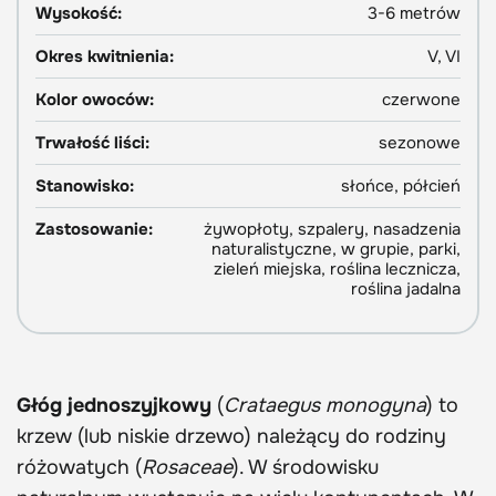
Wysokość:
3-6 metrów
Okres kwitnienia:
V, VI
Kolor owoców:
czerwone
Trwałość liści:
sezonowe
Stanowisko:
słońce, półcień
Zastosowanie:
żywopłoty, szpalery, nasadzenia
naturalistyczne, w grupie, parki,
zieleń miejska, roślina lecznicza,
roślina jadalna
Głóg jednoszyjkowy
(
Crataegus monogyna
) to
krzew (lub niskie drzewo) należący do rodziny
różowatych (
Rosaceae
). W środowisku