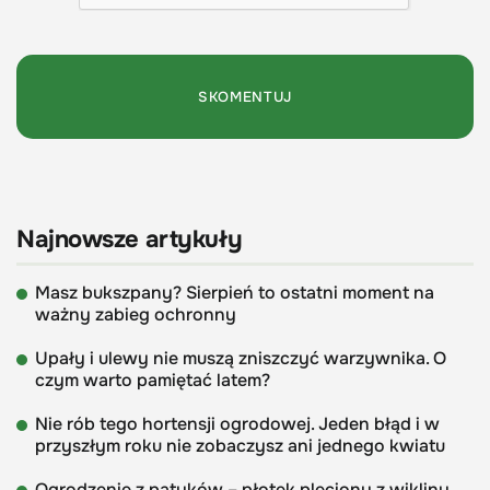
Najnowsze artykuły
Masz bukszpany? Sierpień to ostatni moment na
ważny zabieg ochronny
Upały i ulewy nie muszą zniszczyć warzywnika. O
czym warto pamiętać latem?
Nie rób tego hortensji ogrodowej. Jeden błąd i w
przyszłym roku nie zobaczysz ani jednego kwiatu
Ogrodzenie z patyków – płotek pleciony z wikliny.