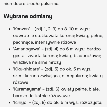
nich dobre źródło pokarmu.
Wybrane odmiany
'Kanzan' – (zdj. 1, 2, 3) do 8–10 m wys.;
odwrotnie stożkowata korona; kwiaty pełne,
pachnące, intensywnie różowe
'Amanogawa' – (zdj. 4) do 6 m wys.; bardzo
gęsta i zwarta korona; kwiaty bladoróżowe;
wrażliwa na silne mrozy
'Kiku-shidare' – (zdj. 5) do ok. 5 m wys. i
szer.; korona zwisająca, nieregularna; kwiaty
różowe
'Kuramayama' – (zdj. 6) kwiaty pełne, białe,
bardzo delikatnie różowawe
'Ichiyo' – (zdj. 8) do ok. 5 m wys. rozłożysta;