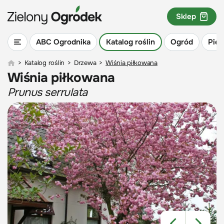
Sklep
ABC Ogrodnika
Katalog roślin
Ogród
Piel
>
Katalog roślin
>
Drzewa
>
Wiśnia piłkowana
Wiśnia piłkowana
Prunus serrulata