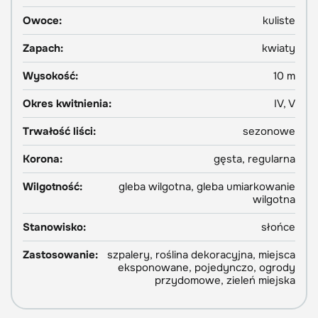
Owoce:
kuliste
Zapach:
kwiaty
Wysokość:
10 m
Okres kwitnienia:
IV, V
Trwałość liści:
sezonowe
Korona:
gęsta, regularna
Wilgotność:
gleba wilgotna, gleba umiarkowanie
wilgotna
Stanowisko:
słońce
Zastosowanie:
szpalery, roślina dekoracyjna, miejsca
eksponowane, pojedynczo, ogrody
przydomowe, zieleń miejska