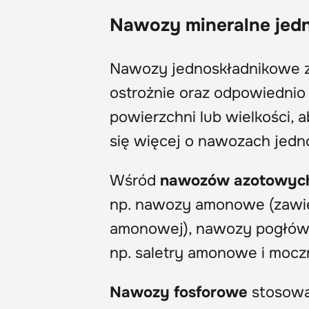
Nawozy mineralne
jed
Nawozy jednoskładnikowe zw
ostrożnie oraz odpowiednio
powierzchni lub wielkości, 
się więcej o nawozach jed
Wśród
nawozów azotowyc
np. nawozy amonowe (zawier
amonowej), nawozy pogłówne
np. saletry amonowe i mocz
Nawozy fosforowe
stosowa