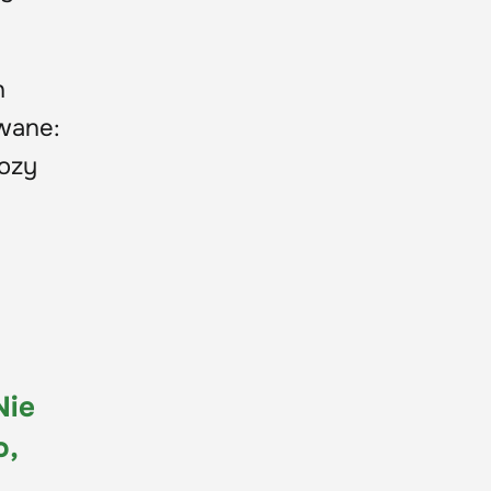
h
owane:
wozy
Nie
o,