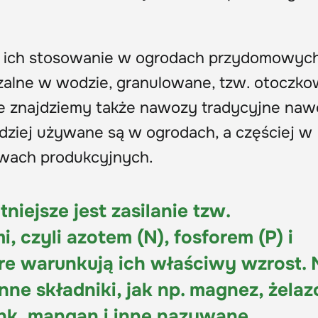
ce ich stosowanie w ogrodach przydomowyc
czalne w wodzie, granulowane, tzw. otoczk
ie znajdziemy także nawozy tradycyjne na
adziej używane są w ogrodach, a częściej w
twach produkcyjnych.
otniejsze jest zasilanie tzw.
 czyli azotem (N), fosforem (P) i
re warunkują ich właściwy wzrost. 
nne składniki, jak np. magnez, żelaz
nk, mangan i inne nazywane