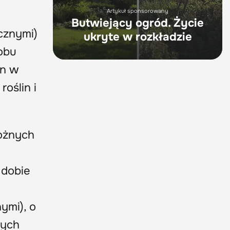
Artykuł sponsorowany
Butwiejący ogród. Życie
cznymi)
ukryte w rozkładzie
obu
in w
oślin i
rożnych
 dobie
ymi), o
nych