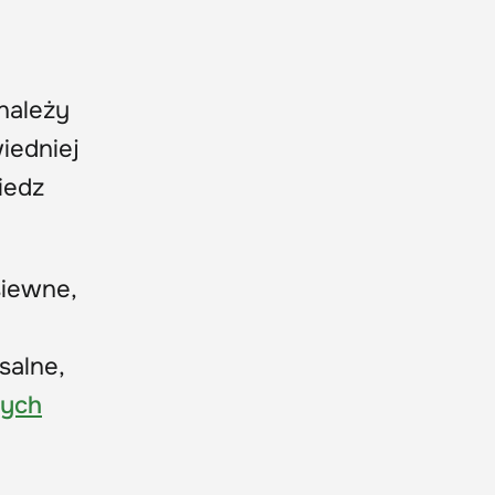
należy
iedniej
iedz
siewne,
salne,
wych