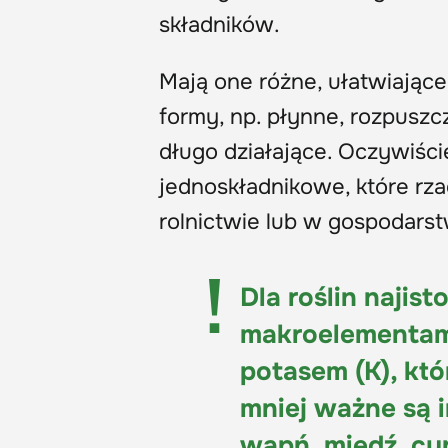
składników.
Mają one różne, ułatwiają
formy, np. płynne, rozpusz
długo działające. Oczywiśc
jednoskładnikowe, które rz
rolnictwie lub w gospodars
Dla roślin najist
makroelementami,
potasem (K), któ
mniej ważne są i
wapń, miedź, cy