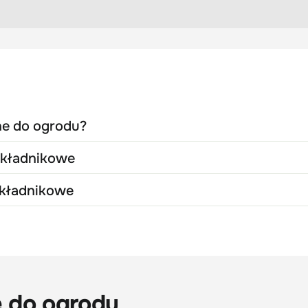
ne do ogrodu?
składnikowe
składnikowe
 do ogrodu