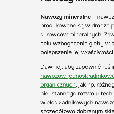
Nawozy mineralne
– nawozy
produkowane są w drodze p
surowców mineralnych. Zawi
celu wzbogacenia gleby w sk
polepszenie jej właściwości
Dawniej, aby zapewnić rośl
nawozów jednoskładnikow
organicznych
, jak np. różn
nieustannego rozwoju tech
wieloskładnikowych nawozó
szczegółowo dobranym skład