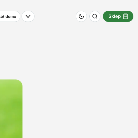
Sklep
ół domu