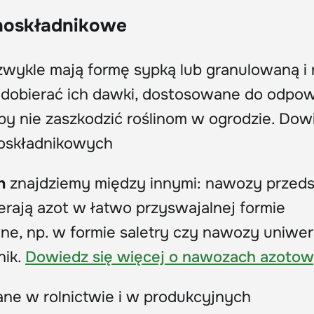
noskładnikowe
ykle mają formę sypką lub granulowaną i 
 dobierać ich dawki, dostosowane do odpow
aby nie zaszkodzić roślinom w ogrodzie. Dow
noskładnikowych
h
znajdziemy między innymi: nawozy przed
ają azot w łatwo przyswajalnej formie
, np. w formie saletry czy nawozy uniwer
nik.
Dowiedz się więcej o nawozach azoto
ne w rolnictwie i w produkcyjnych