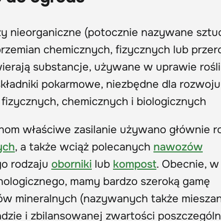
 nieorganiczne (potocznie nazywane sztu
rzemian chemicznych, fizycznych lub przer
erają substancje, używane w uprawie rośl
ładniki pokarmowe, niezbędne dla rozwoju r
 fizycznych, chemicznych i biologicznych
inom właściwe zasilanie używano głównie 
ych
, a także wciąż polecanych
nawozów
ego rodzaju
oborniki
lub
kompost
. Obecnie, w
nologicznego, mamy bardzo szeroką gamę
w mineralnych (nazywanych także mieszan
zie i zbilansowanej zwartości poszczegól