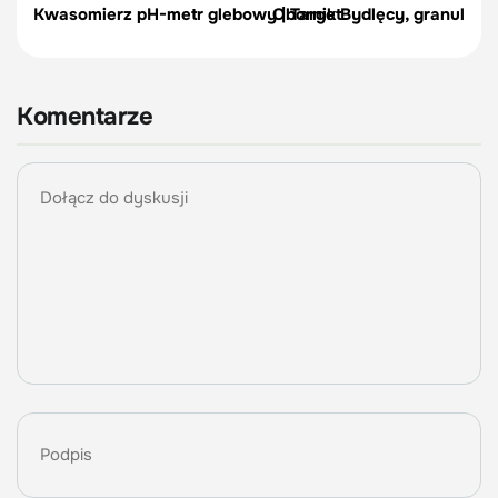
Kwasomierz pH-metr glebowy | Target
Obornik Bydlęcy, granulowa
Komentarze