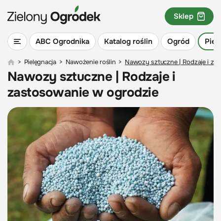
Sklep
ABC Ogrodnika
Katalog roślin
Ogród
Piel
>
Pielęgnacja
>
Nawożenie roślin
>
Nawozy sztuczne | Rodzaje i za
Nawozy sztuczne | Rodzaje i
zastosowanie w ogrodzie