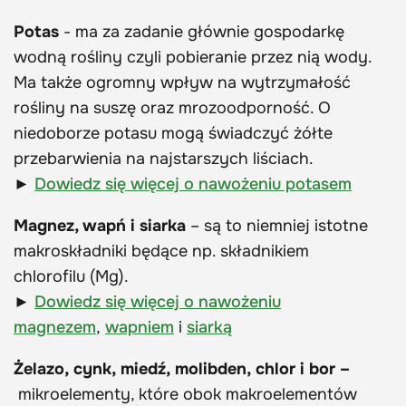
Potas
- ma za zadanie głównie gospodarkę
wodną rośliny czyli pobieranie przez nią wody.
Ma także ogromny wpływ na wytrzymałość
rośliny na suszę oraz mrozoodporność. O
niedoborze potasu mogą świadczyć żółte
przebarwienia na najstarszych liściach.
►
Dowiedz się więcej o nawożeniu potasem
Magnez, wapń i siarka
– są to niemniej istotne
makroskładniki będące np. składnikiem
chlorofilu (Mg).
►
Dowiedz się więcej o nawożeniu
magnezem
,
wapniem
i
siarką
Żelazo, cynk, miedź, molibden, chlor i bor
–
mikroelementy, które obok makroelementów