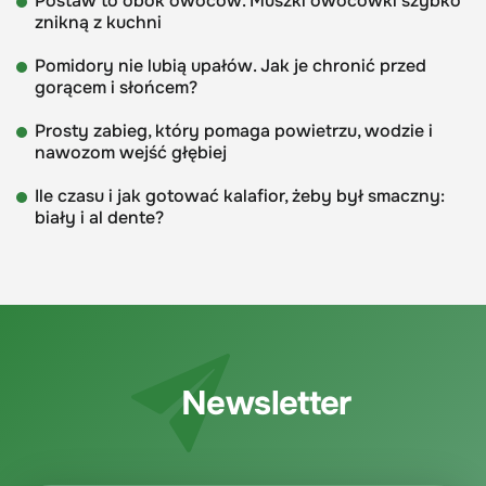
Postaw to obok owoców. Muszki owocówki szybko
znikną z kuchni
Pomidory nie lubią upałów. Jak je chronić przed
gorącem i słońcem?
Prosty zabieg, który pomaga powietrzu, wodzie i
nawozom wejść głębiej
Ile czasu i jak gotować kalafior, żeby był smaczny:
biały i al dente?
Newsletter