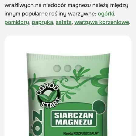
wrażliwych na niedobór magnezu należą między
innym popularne rośliny warzywne:
ogórki
,
pomidory
,
papryka
,
sałata
,
warzywa korzeniowe
.