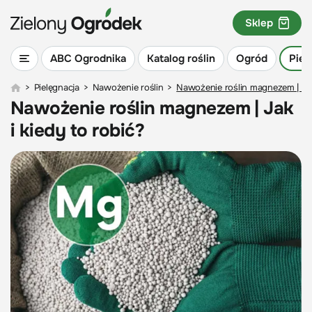
Sklep
ABC Ogrodnika
Katalog roślin
Ogród
Piel
>
Pielęgnacja
>
Nawożenie roślin
>
Nawożenie roślin magnezem | Jak
Nawożenie roślin magnezem | Jak
i kiedy to robić?