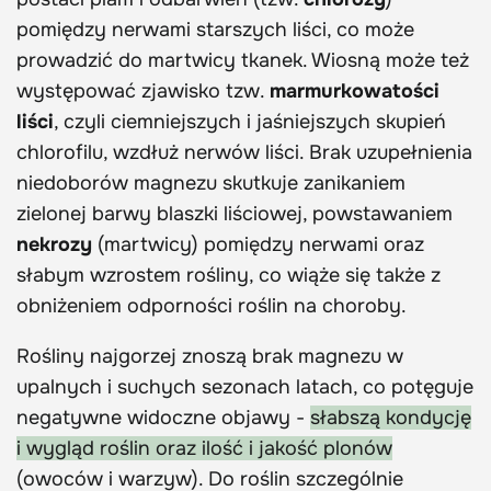
pomiędzy nerwami starszych liści, co może
prowadzić do martwicy tkanek. Wiosną może też
występować zjawisko tzw.
marmurkowatości
liści
, czyli ciemniejszych i jaśniejszych skupień
chlorofilu, wzdłuż nerwów liści. Brak uzupełnienia
niedoborów magnezu skutkuje zanikaniem
zielonej barwy blaszki liściowej, powstawaniem
nekrozy
(martwicy) pomiędzy nerwami oraz
słabym wzrostem rośliny, co wiąże się także z
obniżeniem odporności roślin na choroby.
Rośliny najgorzej znoszą brak magnezu w
upalnych i suchych sezonach latach, co potęguje
negatywne widoczne objawy -
słabszą kondycję
i wygląd roślin oraz ilość i jakość plonów
(owoców i warzyw). Do roślin szczególnie