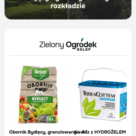
rozkładzie
Obornik Bydlęcy, granulowany – 5 l
Nawóz z HYDROŻELEM – Terr