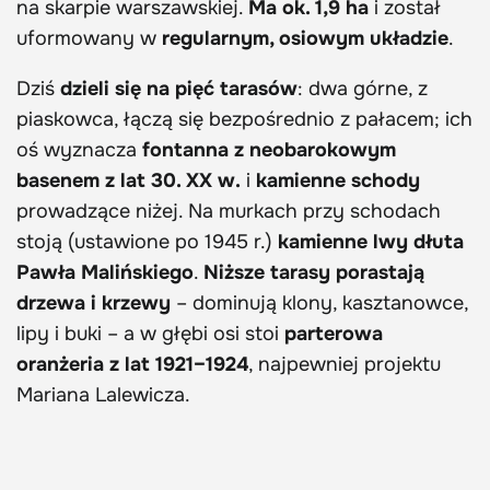
na skarpie warszawskiej.
Ma ok. 1,9 ha
i został
uformowany w
regularnym, osiowym układzie
.
Dziś
dzieli się na pięć tarasów
: dwa górne, z
piaskowca, łączą się bezpośrednio z pałacem; ich
oś wyznacza
fontanna z neobarokowym
basenem z lat 30. XX w.
i
kamienne schody
prowadzące niżej. Na murkach przy schodach
stoją (ustawione po 1945 r.)
kamienne lwy dłuta
Pawła Malińskiego
.
Niższe tarasy porastają
drzewa i krzewy
– dominują klony, kasztanowce,
lipy i buki – a w głębi osi stoi
parterowa
oranżeria z lat 1921–1924
, najpewniej projektu
Mariana Lalewicza.