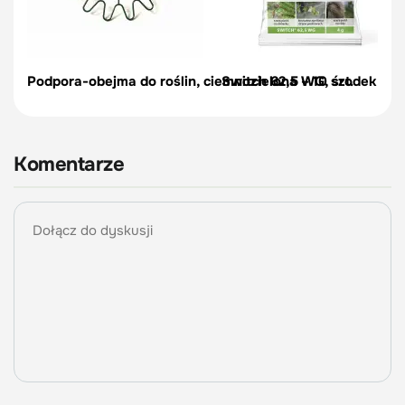
Podpora-obejma do roślin, ciemnozielona – 10 szt.
Switch 62,5 WG, środek na c
Komentarze