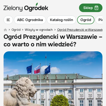
Sklep
ABC Ogrodnika
Katalog roślin
Ogród
Piel
>
Ogród
>
Wizyty w ogrodach
>
Ogród Prezydencki w Warszawie –
Ogród Prezydencki w Warszawie –
co warto o nim wiedzieć?