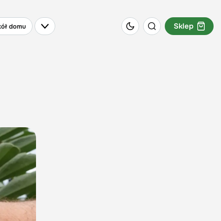
Sklep
ół domu