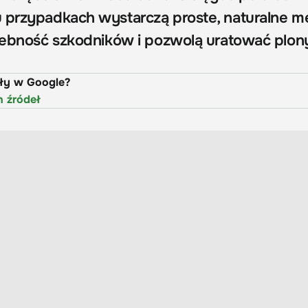
 przypadkach wystarczą proste, naturalne m
czebność szkodników i pozwolą uratować plon
uły w Google?
h źródeł