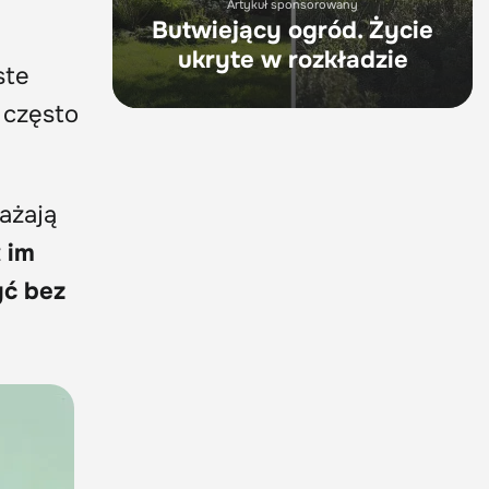
Artykuł sponsorowany
Butwiejący ogród. Życie
ukryte w rozkładzie
ste
 często
nażają
ż
im
yć bez