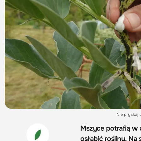
Nie pryskaj 
Mszyce potrafią w 
osłabić rośliny. Na