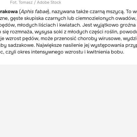
Fot. Tomasz / Adobe Stock
urakowa
(
Aphis fabae
), nazywana także czarną mszycą. To w
ne, gęste skupiska czarnych lub ciemnozielonych owadów,
 pędów, młodych liściach i kwiatach. Jest wyjątkowo groźna 
 się rozmnaża, wysysa soki z młodych części roślin, powod
amuje wzrost pędów, może przenosić choroby wirusowe, wydzi
rzyby sadzakowe. Największe nasilenie jej występowania prz
c, czyli okres intensywnego wzrostu i kwitnienia bobu.