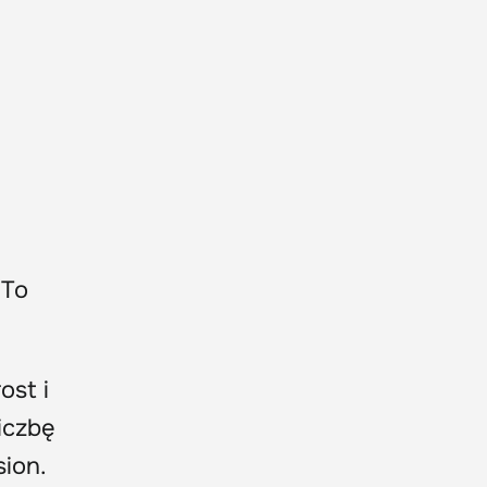
 To
ost i
iczbę
sion.