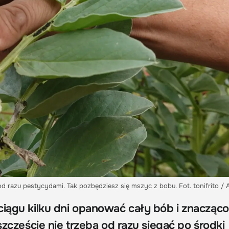
od razu pestycydami. Tak pozbędziesz się mszyc z bobu. Fot. tonifrito /
ciągu kilku dni opanować cały bób i znacząco
 szczęście nie trzeba od razu sięgać po środki