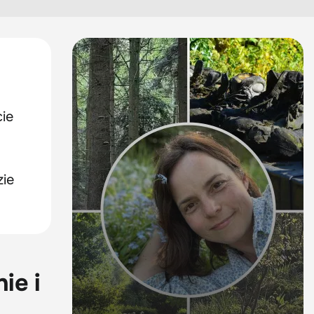
cie
zie
ie i