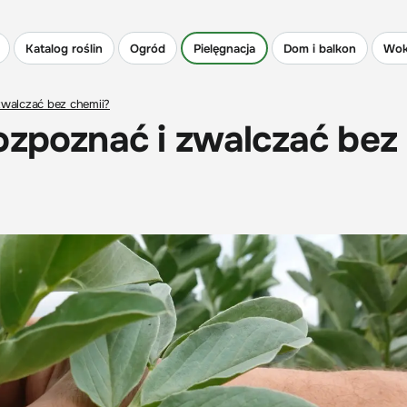
Katalog roślin
Ogród
Pielęgnacja
Dom i balkon
Wok
zwalczać bez chemii?
ozpoznać i zwalczać bez