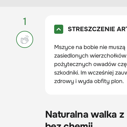
1
STRESZCZENIE AR
Mszyce na bobie nie muszą 
zasiedlonych wierzchołków, 
pożytecznych owadów częst
szkodniki. Im wcześniej za
zdrowy i wyda obfity plon.
Naturalna walka z
bez chemii