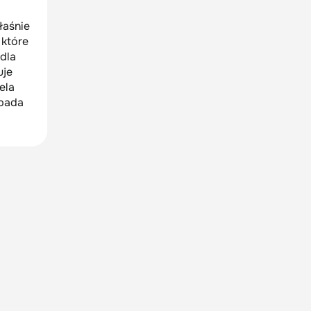
łaśnie
 które
dla
uje
ela
ypada