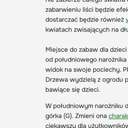
zabarwieniu liści będzie e
dostarczać będzie również
kwiatach zwisających na dł
Miejsce do zabaw dla dzieci
od południowego narożnika
widok na swoje pociechy. P
Drzewa wydzielą z ogrodu p
bawiące się dzieci.
W południowym narożniku d
górka (G). Zmieni ona
charak
ciekawszy dla użytkownikó