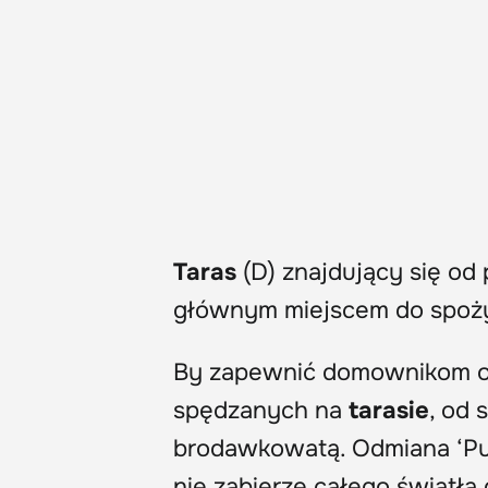
Taras
(D) znajdujący się od
głównym miejscem do spoży
By zapewnić domownikom od
spędzanych na
tarasie
, od
brodawkowatą. Odmiana ‘Purp
nie zabierze całego światł