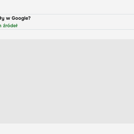
uły w Google?
h źródeł