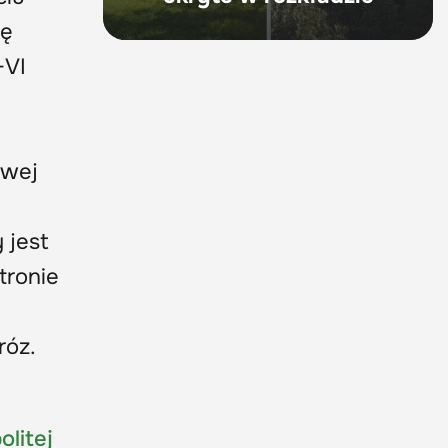
ię
-VI
owej
 jest
stronie
róz.
olitej