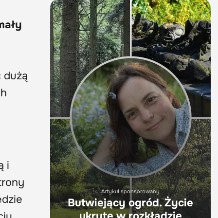
mały
ć dużą
ch
 i
trony
Artykuł sponsorowany
ędzie
Butwiejący ogród. Życie
ukryte w rozkładzie
ciu