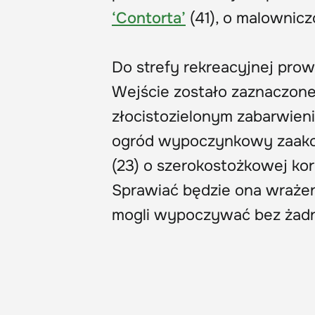
‘Contorta’
(41), o malownic
Do strefy rekreacyjnej pro
Wejście zostało zaznaczon
złocistozielonym zabarwien
ogród wypoczynkowy zaakce
(23) o szerokostożkowej koro
Sprawiać będzie ona wrażen
mogli wypoczywać bez żadn