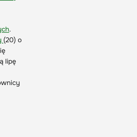
ych
.
y
(20) o
ię
 lipę
ownicy