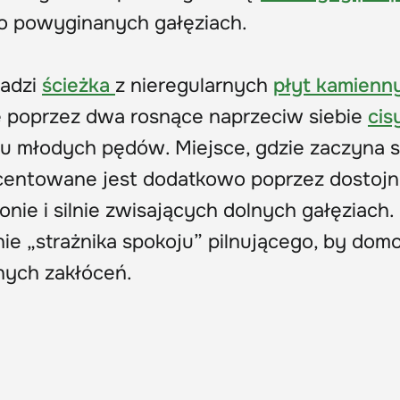
zo powyginanych gałęziach.
wadzi
ścieżka
z nieregularnych
płyt kamienn
e poprzez dwa rosnące naprzeciw siebie
cis
iu młodych pędów. Miejsce, gdzie zaczyna s
ntowane jest dodatkowo poprzez dostojną
nie i silnie zwisających dolnych gałęziach.
ie „strażnika spokoju” pilnującego, by dom
ych zakłóceń.