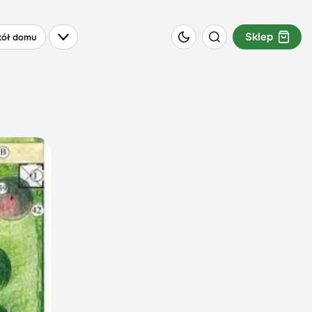
Sklep
ół domu