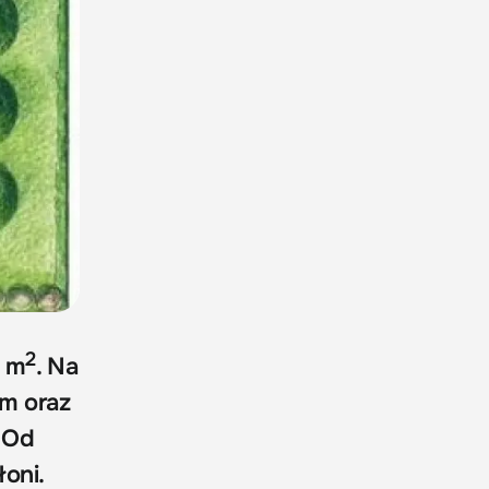
2
7 m
. Na
m oraz
 Od
oni.