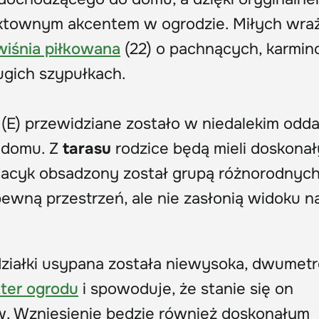
fektownym akcentem w ogrodzie. Miłych wra
wiśnia piłkowana
(22) o pachnących, karmi
ugich szypułkach.
 (E) przewidziane zostało w niedalekim odda
 domu. Z
tarasu
rodzice będą mieli doskonał
lacyk obsadzony został grupą różnorodnych
ewną przestrzeń, ale nie zasłonią widoku n
ziałki usypana została niewysoka, dwumet
ter ogrodu
i spowoduje, że stanie się on
w. Wzniesienie będzie również doskonałym