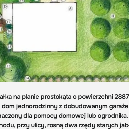
iałka na planie prostokąta o powierzchni 288
się dom jednorodzinny z dobudowanym garaże
aczony dla pomocy domowej lub ogrodnika.
du, przy ulicy, rosną dwa rzędy starych jabł