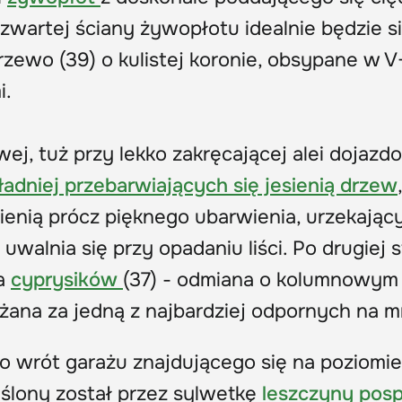
j, zwartej ściany żywopłotu idealnie będzie s
zewo (39) o kulistej koronie, obsypane w V
i.
j, tuż przy lekko zakręcającej alei dojazd
ładniej przebarwiających się jesienią drzew
,
sienią prócz pięknego ubarwienia, urzekający
 uwalnia się przy opadaniu liści. Po drugiej 
pa
cyprysików
(37) - odmiana o kolumnowym
ażana za jedną z najbardziej odpornych na m
o wrót garażu znajdującego się na poziomie
ślony został przez sylwetkę
leszczyny posp