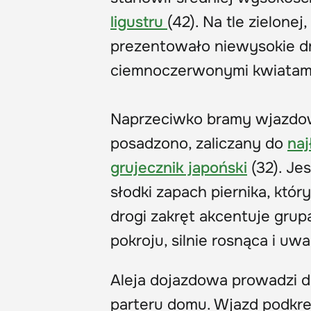
ligustru
(42). Na tle zielone
prezentowało niewysokie dr
ciemnoczerwonymi kwiatam
Naprzeciwko bramy wjazdowe
posadzono, zaliczany do
naj
grujecznik japoński
(32). Je
słodki zapach piernika, który
drogi zakręt akcentuje gru
pokroju, silnie rosnąca i uw
Aleja dojazdowa prowadzi d
parteru domu. Wjazd podkre