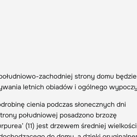
 południowo-zachodniej strony domu będzie
wania letnich obiadów i ogólnego wypocz
robinę cienia podczas słonecznych dni
 strony południowej posadzono brzozę
urea’ (11) jest drzewem średniej wielkości
a dochodzącego do domu, a dzięki oryginaln