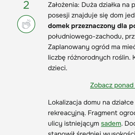
2
Założenia: Duża działka na 
posesji znajduje się dom 
domek przeznaczony dla p
południowego-zachodu, przy 
Zaplanowany ogród ma mieć
liczbę różnorodnych roślin.
dzieci.
Zobacz ponad
Lokalizacja domu na działce
rekreacyjną. Fragment ogro
ulicy istniejącym
sadem
. Do
stanowił średniej wysokośc