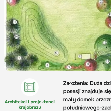
Założenia: Duża dz
posesji znajduje 
mały domek przezn
Architekci i projektanci
południowego-zacho
krajobrazu