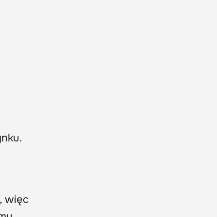
ynku.
, więc
emu