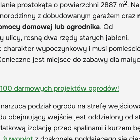
2
planie prostokąta o powierzchni 2887 m
. Na
jednorodzinny z dobudowanym garażem oraz
omocy domowej lub ogrodnika
. Od
ulicy, rosną dwa rzędy starych jabłoni.
 charakter wypoczynkowy i musi pomieści
 Konieczne jest miejsce do zabawy dla mały
 100 darmowych projektów ogrodów!
 narzuca podział ogrodu na strefę wejściową
du obejmujący wejście jest oddzielony od s
datkową izolację przed spalinami i kurzem b
i
żywopłot
z doskonale poddającego się cię