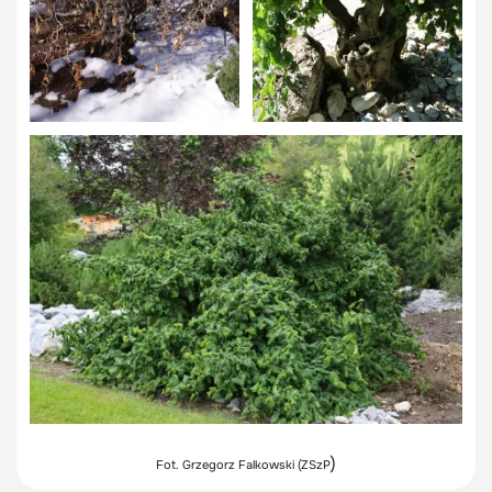
)
Fot. Grzegorz Falkowski (
ZSzP