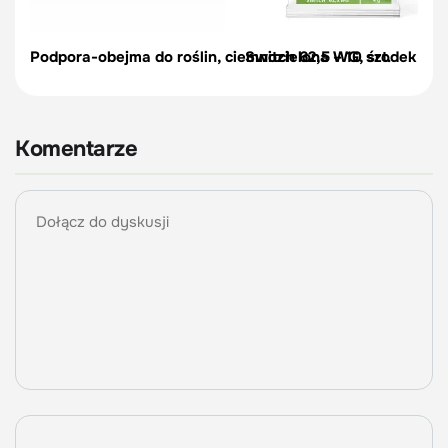
Podpora-obejma do roślin, ciemnozielona – 10 szt.
Switch 62,5 WG, środek na c
Komentarze