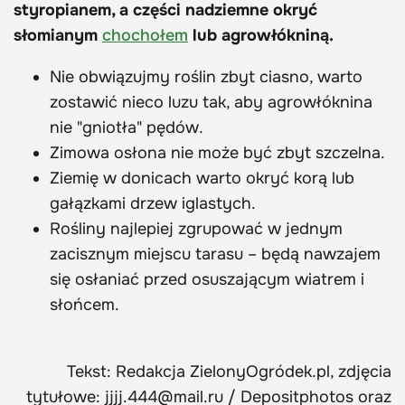
styropianem, a części nadziemne okryć
słomianym
chochołem
lub agrowłókniną.
Nie obwiązujmy roślin zbyt ciasno, warto
zostawić nieco luzu tak, aby agrowłóknina
nie "gniotła" pędów.
Zimowa osłona nie może być zbyt szczelna.
Ziemię w donicach warto okryć korą lub
gałązkami drzew iglastych.
Rośliny najlepiej zgrupować w jednym
zacisznym miejscu tarasu – będą nawzajem
się osłaniać przed osuszającym wiatrem i
słońcem.
Tekst: Redakcja ZielonyOgródek.pl, zdjęcia
tytułowe: jjjj.444@mail.ru / Depositphotos oraz