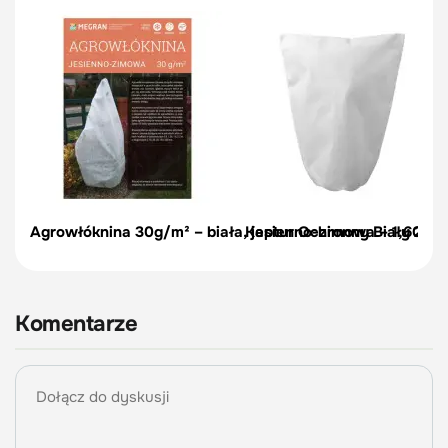
Agrowłóknina 30g/m² – biała, jesienno-zimowa – 1,60 m 
Kaptur Ochronny Biały 2,2 m 
Komentarze