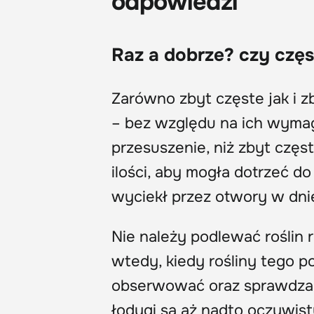
odpowiedzi
Raz a dobrze? czy częs
Zarówno zbyt częste jak i zb
– bez względu na ich wymaga
przesuszenie, niż zbyt częs
ilości, aby mogła dotrzeć d
wyciekł przez otwory w dnie
Nie należy podlewać roślin 
wtedy, kiedy rośliny tego po
obserwować oraz sprawdzać w
łodygi są aż nadto oczywis