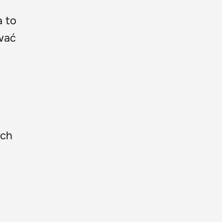
a to
wać
ach