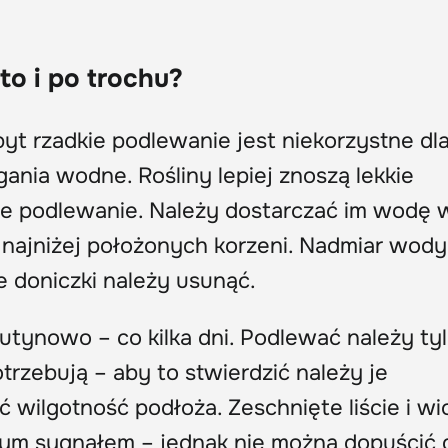
to i po trochu?
yt rzadkie podlewanie jest niekorzystne dla
nia wodne. Rośliny lepiej znoszą lekkie
te podlewanie. Należy dostarczać im wodę w
o najniżej położonych korzeni. Nadmiar wody
 doniczki należy usunąć.
rutynowo – co kilka dni. Podlewać należy ty
trzebują – aby to stwierdzić należy je
ilgotność podłoża. Zeschnięte liście i wi
tym sygnałem – jednak nie można dopuścić 