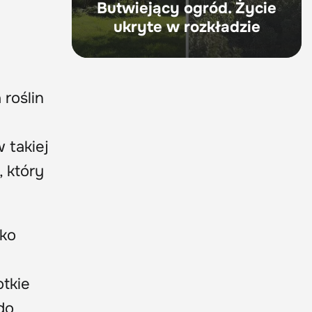
Butwiejący ogród. Życie
ukryte w rozkładzie
 roślin
 takiej
, który
lko
otkie
do