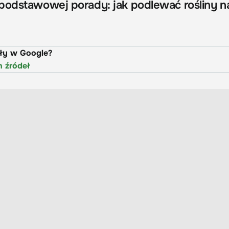
podstawowej porady: jak podlewać rośliny n
uły w Google?
h źródeł