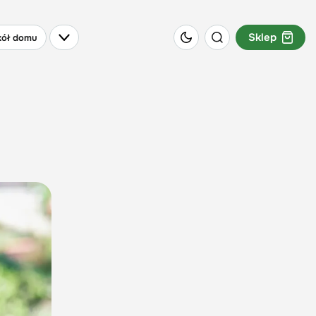
Sklep
ół domu