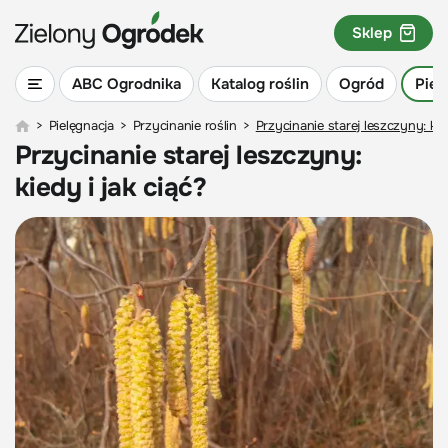
Sklep
ABC Ogrodnika
Katalog roślin
Ogród
Piel
>
Pielęgnacja
>
Przycinanie roślin
>
Przycinanie starej leszczyny: kied
Przycinanie starej leszczyny:
kiedy i jak ciąć?