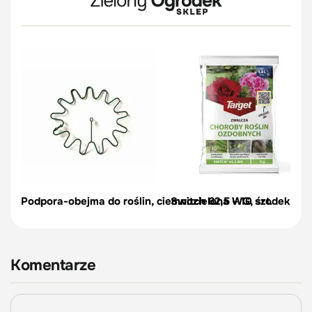
Podpora-obejma do roślin, ciemnozielona – 10 szt.
Switch 62,5 WG, środek na c
Komentarze