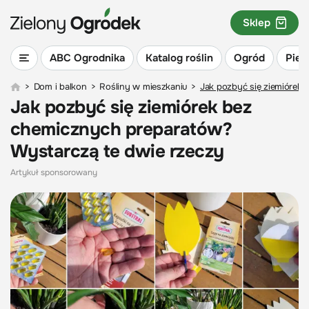
Sklep
ABC Ogrodnika
Katalog roślin
Ogród
Piel
>
Dom i balkon
>
Rośliny w mieszkaniu
>
Jak pozbyć się ziemiórek
Jak pozbyć się ziemiórek bez
chemicznych preparatów?
Wystarczą te dwie rzeczy
Artykuł sponsorowany