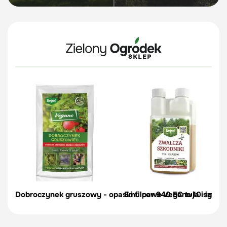
Dobroczynek gruszowy - opaski filcowe Vegano 10 szt.
Emulpar 940 EC tuja i iglaki 