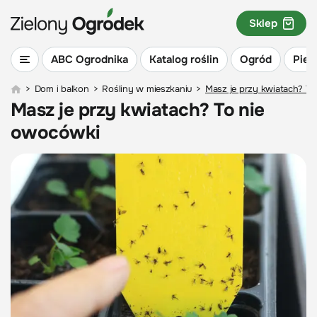
Sklep
ABC Ogrodnika
Katalog roślin
Ogród
Piel
>
Dom i balkon
>
Rośliny w mieszkaniu
>
Masz je przy kwiatach? T
Masz je przy kwiatach? To nie
owocówki