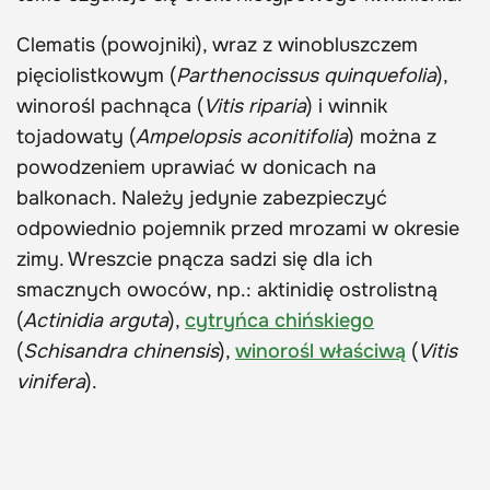
Clematis (powojniki), wraz z winobluszczem
pięciolistkowym (
Parthenocissus quinquefolia
),
winorośl pachnąca (
Vitis riparia
) i winnik
tojadowaty (
Ampelopsis aconitifolia
) można z
powodzeniem uprawiać w donicach na
balkonach. Należy jedynie zabezpieczyć
odpowiednio pojemnik przed mrozami w okresie
zimy. Wreszcie pnącza sadzi się dla ich
smacznych owoców, np.: aktinidię ostrolistną
(
Actinidia arguta
),
cytryńca chińskiego
(
Schisandra chinensis
),
winorośl właściwą
(
Vitis
vinifera
).