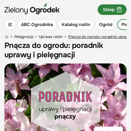
Sklep
ABC Ogrodnika
Katalog roślin
Ogród
Piel
>
Pielęgnacja
>
Uprawa roślin
>
Pnącza do ogrodu: poradnik uprawy i
Pnącza do ogrodu: poradnik
uprawy i pielęgnacji