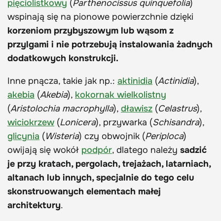
pięciolistkowy
(
Parthenocissus quinquefolia
)
wspinają się na pionowe powierzchnie dzięki
korzeniom przybyszowym lub wąsom z
przylgami i nie potrzebują instalowania żadnych
dodatkowych konstrukcji.
Inne pnącza, takie jak np.:
aktinidia
(
Actinidia
),
akebia
(
Akebia
),
kokornak wielkolistny
(
Aristolochia macrophylla
),
dławisz
(
Celastrus
),
wiciokrzew
(
Lonicera
), przywarka (
Schisandra
),
glicynia
(
Wisteria
) czy obwojnik (
Periploca
)
owijają się wokół
podpór
, dlatego należy
sadzić
je przy kratach, pergolach, trejażach, latarniach,
altanach lub innych, specjalnie do tego celu
skonstruowanych elementach małej
architektury
.