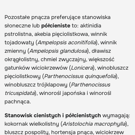
Pozostałe pnącza preferujące stanowiska
słoneczne lub
półcieniste
to: aktinidia
pstrolistna, akebia pięciolistkowa, winnik
tojadowaty (
Ampelopsis aconitifolia
), winnik
zmienny (
Ampelopsis glandulosa
), dławisz
okrągłolistny, chmiel zwyczajny, większość
gatunków wiciokrzewów (
Lonicera
), winobluszcz
pięciolistkowy (
Parthenocissus quinquefolia
),
winobluszcz trójklapowy (
Parthenocissus
tricuspidata
), winorośl japońska i winorośl
pachnąca.
Stanowisk cienistych i półcienistych
wymagają:
kokornak wielkolistny (
Aristolochia macrophylla
),
bluszcz pospolity, hortensja pnąca, wiciokrzew