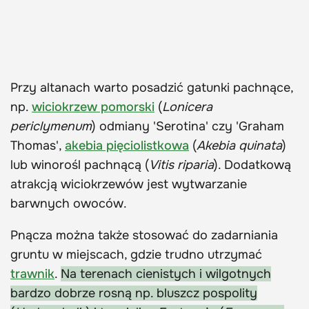
Przy altanach warto posadzić gatunki pachnące,
np.
wiciokrzew pomorski
(
Lonicera
periclymenum
) odmiany 'Serotina' czy 'Graham
Thomas',
akebia pięciolistkowa
(
Akebia quinata
)
lub winorośl pachnącą (
Vitis riparia
). Dodatkową
atrakcją wiciokrzewów jest wytwarzanie
barwnych owoców.
Pnącza można także stosować do zadarniania
gruntu w miejscach, gdzie trudno utrzymać
trawnik
.
Na terenach cienistych i wilgotnych
bardzo dobrze rosną np. bluszcz pospolity