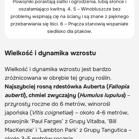
Powojniki porastają siatki i ogrodzenia, lubią słońce i
oszałamiająco kwitną. 4, 5 – Winobluszcze bez
problemy wspinają cię na ściany i są znane z pięknego
przebarwiania się liści. 6 – Pnącza stanowią wspaniałe
siedlisko dla ptaków.
Wielkość i dynamika wzrostu
Wielkość i dynamika wzrostu jest bardzo
zróżnicowana w obrębie tej grupy roślin.
Najszybciej rosną rdestówka Auberta (
Fallopia
auberti
), chmiel zwyczajny (
Humulus lupulus
)
–
przyrosty roczne do 6 metrów, winorośl
japońska (
Vitis coignetiae
) – około 4-6 metrów,
powojnik ‘Paul Farges’ z Grupy Vitalba, ‘Bill
MacKenzie’ i ‘Lambton Park’ z Grupy Tangutica –
około 3-5 metrów rocznie.