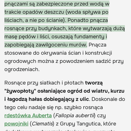
pnączami są zabezpieczone przed wodą w
trakcie opadów deszczu (woda spływa po
liściach, a nie po ścianie). Ponadto pnącza
rosnące przy budynkach, które wytwarzają dużą
masę pędów i liści, osuszają fundamenty i
zapobiegają zawilgoceniu murów.
Pnącza
stosowane do okrywania ścian i konstrukcji
ogrodowych można z powodzeniem sadzić przy
ogrodzeniach.
Rosnące przy siatkach i płotach
tworzą
"żywopłoty" osłaniające ogród od wiatru, kurzu
i łagodzą hałas dobiegający z ulic
. Doskonale do
tego celu nadaje się np. szybko rosnąca
rdestówka Auberta
(
Fallopia aubertii
) czy
powojniki
(
Clematis
) z Grupy Tangutica, które