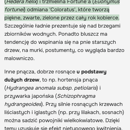
(
Hedera helix
) i trzmielina Fortune’a (
Euonymus
fortunei
) odmiana 'Coloratus', które tworzą
piękne, zwarte, zielone przez cały rok kobierce.
Szczególnie ładnie prezentuje się nad brzegami
zbiorników wodnych. Ponadto bluszcz ma
tendencję do wspinania się na pnie starszych
drzew, na murki, postumenty, co wygląda bardzo
malowniczo.
Inne pnącza, dobrze rosnące
u podstawy
dużych drzew
, to np. hortensja pnąca
(
Hydrangea anomala subsp. petiolaris
) i
przywarka japońska (
Schizophragma
hydrangeoides
). Przy silnie rosnących krzewach
liściastych i iglastych (np. przy lilakach, sosnach)
można sadzić powojniki wielkokwiatowe. Dzięki
temu uzyskuje się efekt nietypowego kwitnienia.