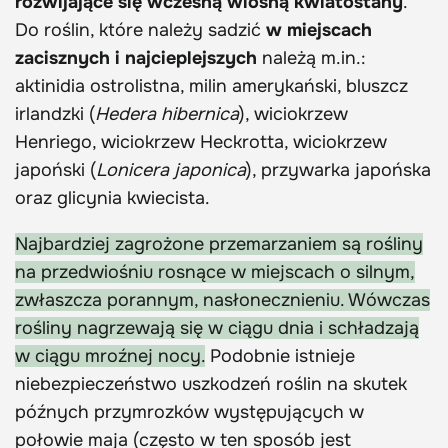
rozwijające się wczesną wiosną kwiatostany
.
Do roślin, które należy sadzić
w miejscach
zacisznych i najcieplejszych
należą m.in.:
aktinidia ostrolistna, milin amerykański, bluszcz
irlandzki (
Hedera hibernica
), wiciokrzew
Henriego, wiciokrzew Heckrotta, wiciokrzew
japoński (
Lonicera japonica
), przywarka japońska
oraz glicynia kwiecista.
Najbardziej zagrożone przemarzaniem są rośliny
na przedwiośniu rosnące w miejscach o silnym,
zwłaszcza porannym, nasłonecznieniu. Wówczas
rośliny nagrzewają się w ciągu dnia i schładzają
w ciągu mroźnej nocy.
Podobnie istnieje
niebezpieczeństwo uszkodzeń roślin na skutek
późnych przymrozków występujących w
połowie maja (często w ten sposób jest