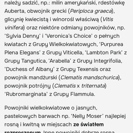
należy sadzić, np.: milin amerykański, rdestówkę
Auberta, obwojnik grecki (
Periploca graeca
),
glicynię kwiecistą i winorośl właściwą (
Vitis
vinifera
) oraz niektóre odmiany powojników, np.
‘Sylvia Denny’ i ‘Veronica’s Choice’ o pełnych
kwiatach z Grupy Wielkokwiatowych, ‘Purpurea
Plena Elegans’ z Grupy Viticella, ‘Lambton Park’ z
Grupy Tangutica, ‘Arabella’ z Grupy Integrifolia,
‘Duchess of Albany’ z Grupy Texensis oraz
powojnik mandżurski (
Clematis mandschurica
),
powojnik potrójny (
Clematis
x
triternata
)
‘Rubromarginata’ z Grupy Flammula.
Powojniki wielkokwiatowe o jasnych,
pastelowych barwach np. ‘Nelly Moser’ najlepiej
rosną i kwitną w miejscach
ze światłem
rozproszonym
. Inne powojniki dobrze rosną