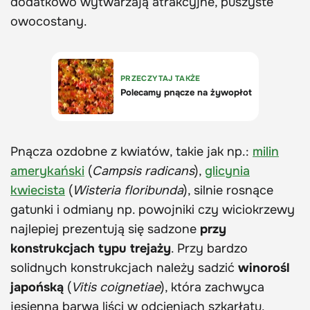
dodatkowo wytwarzają atrakcyjne, puszyste
owocostany.
Pnącza ozdobne z kwiatów, takie jak np.:
milin
amerykański
(
Campsis radicans
),
glicynia
kwiecista
(
Wisteria floribunda
), silnie rosnące
gatunki i odmiany np. powojniki czy wiciokrzewy
najlepiej prezentują się sadzone
przy
konstrukcjach typu trejaży
. Przy bardzo
solidnych konstrukcjach należy sadzić
winorośl
japońską
(
Vitis coignetiae
), która zachwyca
jesienną barwą liści w odcieniach szkarłatu.