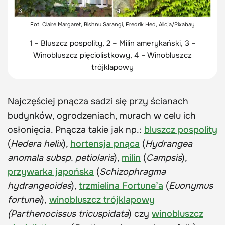
Fot. Claire Margaret, Bishnu Sarangi, Fredrik Hed, Alicja/Pixabay
1 – Bluszcz pospolity, 2 – Milin amerykański, 3 –
Winobluszcz pięciolistkowy, 4 – Winobluszcz
trójklapowy
Najczęściej pnącza sadzi się przy ścianach
budynków, ogrodzeniach, murach w celu ich
osłonięcia. Pnącza takie jak np.:
bluszcz pospolity
(
Hedera helix
),
hortensja pnąca
(
Hydrangea
anomala subsp. petiolaris
),
milin
(
Campsis
),
przywarka japońska
(
Schizophragma
hydrangeoides
),
trzmielina Fortune’a
(
Euonymus
fortunei
),
winobluszcz trójklapowy
(Parthenocissus tricuspidata
) czy
winobluszcz