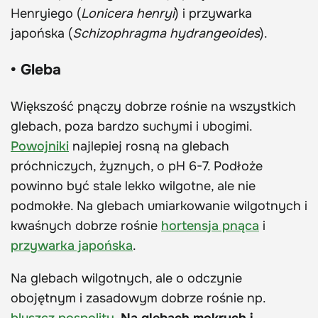
Henryiego (
Lonicera henryi
) i przywarka
japońska (
Schizophragma hydrangeoides
).
• Gleba
Większość pnączy dobrze rośnie na wszystkich
glebach, poza bardzo suchymi i ubogimi.
Powojniki
najlepiej rosną na glebach
próchniczych, żyznych, o pH 6-7. Podłoże
powinno być stale lekko wilgotne, ale nie
podmokłe. Na glebach umiarkowanie wilgotnych i
kwaśnych dobrze rośnie
hortensja pnąca
i
przywarka japońska
.
Na glebach wilgotnych, ale o odczynie
obojętnym i zasadowym dobrze rośnie np.
bluszcz pospolity
.
Na glebach mokrych i