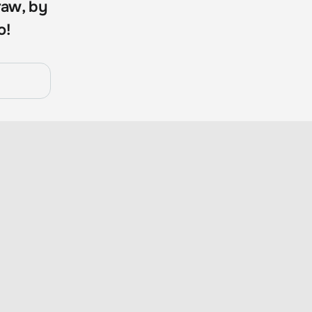
raw, by
o!