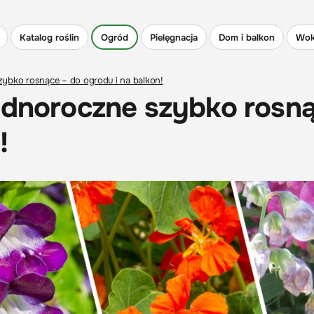
Katalog roślin
Ogród
Pielęgnacja
Dom i balkon
Wok
zybko rosnące – do ogrodu i na balkon!
jednoroczne szybko rosn
!