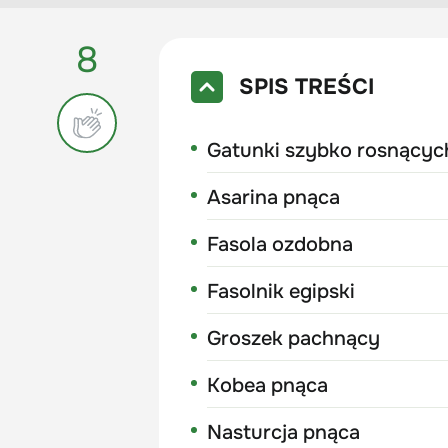
8
SPIS TREŚCI
Gatunki szybko rosnącyc
Asarina pnąca
Fasola ozdobna
Fasolnik egipski
Groszek pachnący
Kobea pnąca
Nasturcja pnąca