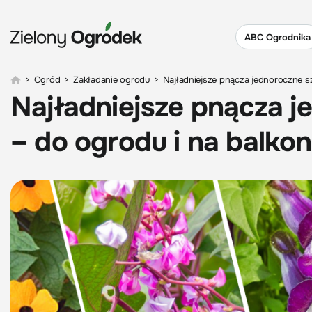
ABC Ogrodnika
>
Ogród
>
Zakładanie ogrodu
>
Najładniejsze pnącza jednoroczne s
Najładniejsze pnącza 
– do ogrodu i na balkon