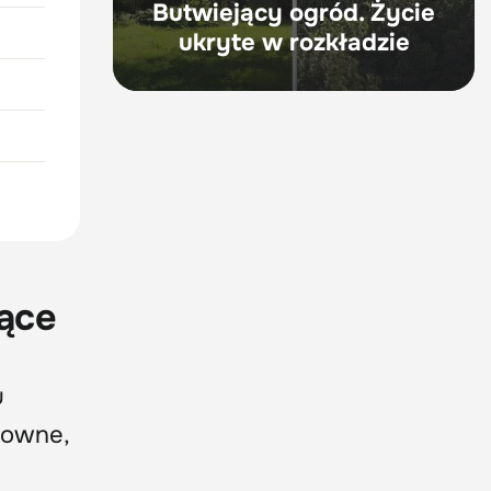
Butwiejący ogród. Życie
ukryte w rozkładzie
nące
u
ktowne,