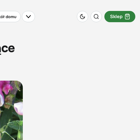
Sklep
ół domu
ące