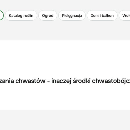
Katalog roślin
Ogród
Pielęgnacja
Dom i balkon
Wok
zania chwastów - inaczej środki chwastobójc