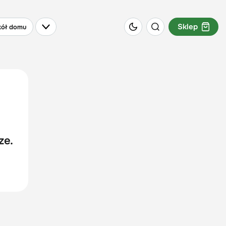
Sklep
ół domu
ze.