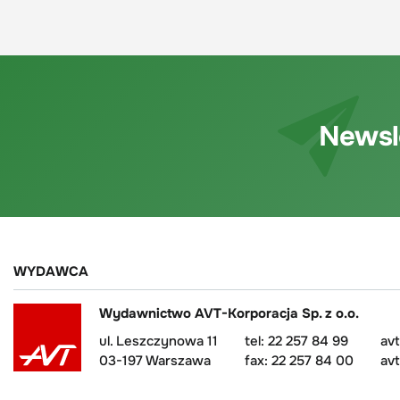
Newsl
WYDAWCA
Wydawnictwo AVT-Korporacja Sp. z o.o.
ul. Leszczynowa 11
tel: 22 257 84 99
av
03-197 Warszawa
fax: 22 257 84 00
avt