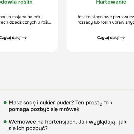
dowla roślin
Hartowanie
 nauka mająca na celu
Jest to stopniowe przyzwycz
cech dziedzicznych u roślin
rozsady lub roślin uprawiany
ub ozdobnych, obejmującą
przykryciem do warunków pan
ktyczne działania, których
na zewnątrz - przede wszyst
Czytaj dalej ⟶
Czytaj dalej ⟶
t wytworzenie gatunków,
słońca i temperatury.
 mieszańców o pożądanych
. lepszych jakościowo lub
rdziej plennych.
Masz sodę i cukier puder? Ten prosty trik
pomaga pozbyć się mrówek
Wełnowce na hortensjach. Jak wyglądają i jak
się ich pozbyć?