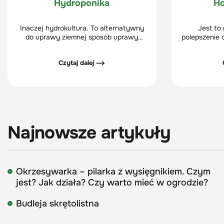
Hydroponika
Ho
Inaczej hydrokultura. To alternatywny
Jest to
do uprawy ziemnej sposób uprawy
polepszenie 
roślin. Ziemia stosowana w uprawie
uprawnych l
tradycyjnej zastąpiona została
również pra
Czytaj dalej ⟶
ceramicznym, obojętnym chemicznie
celem jes
granulatem.
odmian lub
cechach – np
ba
Najnowsze artykuły
Okrzesywarka – pilarka z wysięgnikiem. Czym
jest? Jak działa? Czy warto mieć w ogrodzie?
Budleja skrętolistna