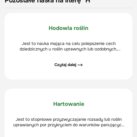
Pozostałe hasła na literę "H"
Hodowla roślin
Jest to nauka mająca na celu polepszenie cech
dziedzicznych u roślin uprawnych lub ozdobnych,
obejmującą również praktyczne działania, których celem
jest wytworzenie gatunków, odmian lub mieszańców o
Czytaj dalej ⟶
pożądanych cechach – np. lepszych jakościowo lub
bardziej plennych.
Hartowanie
Jest to stopniowe przyzwyczajanie rozsady lub roślin
uprawianych por przykryciem do warunków panujących
na zewnątrz - przede wszystkim do słońca i temperatury.