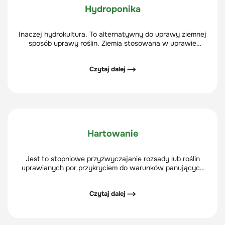
Hydroponika
Inaczej hydrokultura. To alternatywny do uprawy ziemnej
sposób uprawy roślin. Ziemia stosowana w uprawie
tradycyjnej zastąpiona została ceramicznym, obojętnym
chemicznie granulatem.
Czytaj dalej ⟶
Hartowanie
Jest to stopniowe przyzwyczajanie rozsady lub roślin
uprawianych por przykryciem do warunków panujących
na zewnątrz - przede wszystkim do słońca i temperatury.
Czytaj dalej ⟶