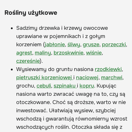
Rośliny użytkowe
Sadzimy drzewka i krzewy owocowe
uprawiane w pojemnikach i z gołym
korzeniem (
jabłonie
,
śliwy
,
grusze
,
porzeczki
,
agrest
,
maliny
,
brzoskwinie
,
wiśnie
,
czereśnie
).
Wysiewamy do gruntu nasiona
rzodkiewki
,
pietruszki korzeniowej
i
naciowej
,
marchwi
,
grochu,
cebuli
,
szpinaku
i
kopru
. Kupując
nasiona warto zwracać uwagę na to, czy są
otoczkowane. Choć są droższe, warto w nie
inwestować. Ułatwiają wysiew, szybciej
wschodzą i gwarantują równomierny wzrost
wschodzących roślin. Otoczka składa się z