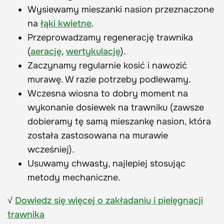
Wysiewamy mieszanki nasion przeznaczone
na
łąki kwietne
.
Przeprowadzamy regenerację trawnika
(
aerację
,
wertykulację
).
Zaczynamy regularnie kosić i nawozić
murawę. W razie potrzeby podlewamy.
Wczesna wiosna to dobry moment na
wykonanie dosiewek na trawniku (zawsze
dobieramy tę samą mieszankę nasion, która
została zastosowana na murawie
wcześniej).
Usuwamy chwasty, najlepiej stosując
metody mechaniczne.
√
Dowiedz się więcej o zakładaniu i pielęgnacji
trawnika