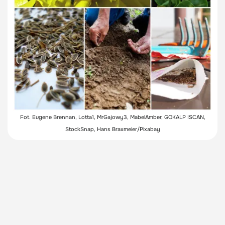
Fot. Eugene Brennan, Lotta1, MrGajowy3, MabelAmber, GOKALP ISCAN,
StockSnap, Hans Braxmeier/Pixabay