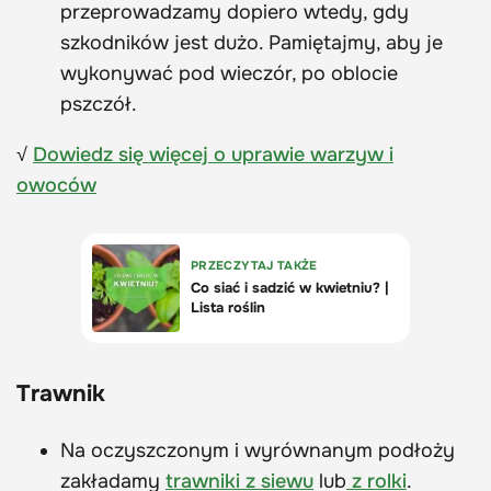
przeprowadzamy dopiero wtedy, gdy
szkodników jest dużo. Pamiętajmy, aby je
wykonywać pod wieczór, po oblocie
pszczół.
√
Dowiedz się więcej o uprawie warzyw i
owoców
Trawnik
Na oczyszczonym i wyrównanym podłoży
zakładamy
trawniki z siewu
lub
z rolki
.