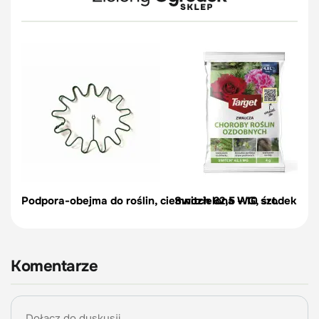
Podpora-obejma do roślin, ciemnozielona – 10 szt.
Switch 62,5 WG, środek na c
Komentarze