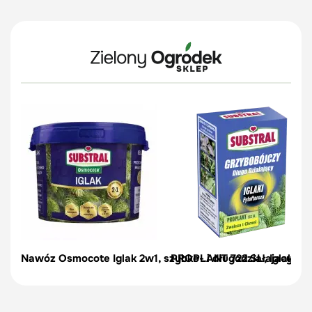
Nawóz Osmocote Iglak 2w1, szybko- i długodziałajacy – 1
PROPLANT 722 SL, Iglaki, gr