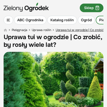
Sklep
ABC Ogrodnika
Katalog roślin
Ogród
Piel
>
Pielęgnacja
>
Uprawa roślin
>
Uprawa tui w ogrodzie | Co zrobić, b
Uprawa tui w ogrodzie | Co zrobić,
by rosły wiele lat?