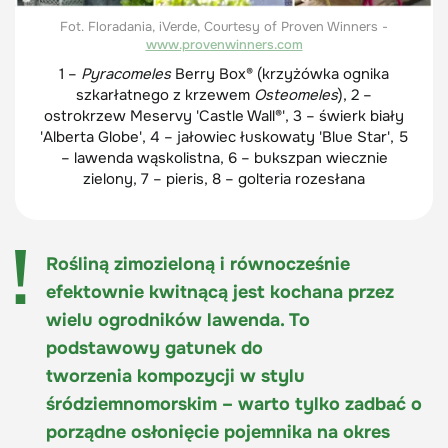
Fot. Floradania, iVerde, Courtesy of Proven Winners -
www.provenwinners.com
1 –
Pyracomeles
Berry Box® (krzyżówka ognika
szkarłatnego z krzewem
Osteomeles
), 2 –
ostrokrzew Meservy 'Castle Wall®', 3 – świerk biały
'Alberta Globe', 4 – jałowiec łuskowaty 'Blue Star', 5
– lawenda wąskolistna, 6 – bukszpan wiecznie
zielony, 7 – pieris, 8 – golteria rozesłana
Rośliną zimozieloną i równocześnie
efektownie kwitnącą jest kochana przez
wielu ogrodników lawenda. To
podstawowy gatunek do
tworzenia kompozycji w stylu
śródziemnomorskim – warto tylko zadbać o
porządne osłonięcie pojemnika na okres