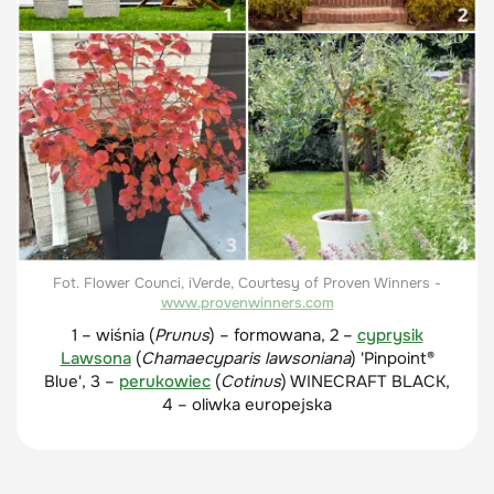
Fot. Flower Counci, iVerde, Courtesy of Proven Winners -
www.provenwinners.com
1 – wiśnia (
Prunus
) – formowana, 2 –
cyprysik
Lawsona
(
Chamaecyparis lawsoniana
) 'Pinpoint®
Blue', 3 –
perukowiec
(
Cotinus
) WINECRAFT BLACK,
4 – oliwka europejska