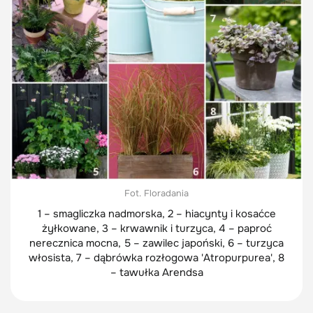
Fot. Floradania
1 – smagliczka nadmorska, 2 – hiacynty i kosaćce
żyłkowane, 3 – krwawnik i turzyca, 4 – paproć
nerecznica mocna, 5 – zawilec japoński, 6 – turzyca
włosista, 7 – dąbrówka rozłogowa 'Atropurpurea', 8
– tawułka Arendsa