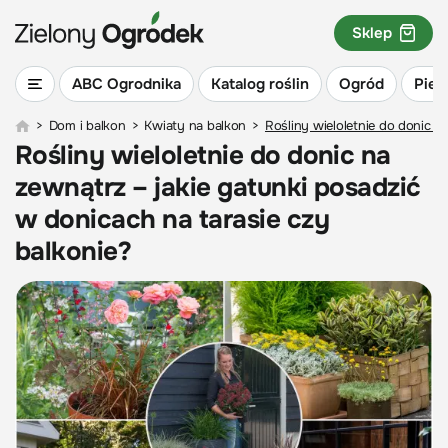
Sklep
ABC Ogrodnika
Katalog roślin
Ogród
Piel
>
Dom i balkon
>
Kwiaty na balkon
>
Rośliny wieloletnie do donic n
Rośliny wieloletnie do donic na
zewnątrz – jakie gatunki posadzić
w donicach na tarasie czy
balkonie?