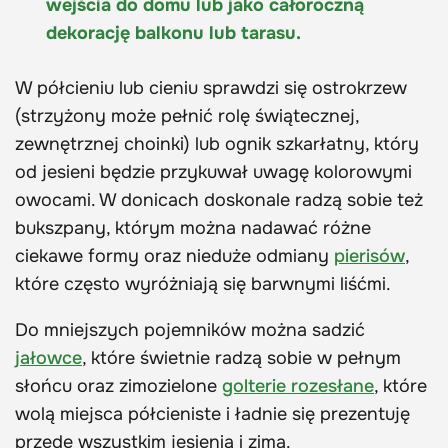
wejścia do domu lub jako całoroczną
dekorację balkonu lub tarasu.
W półcieniu lub cieniu sprawdzi się ostrokrzew
(strzyżony może pełnić rolę świątecznej,
zewnętrznej choinki) lub ognik szkarłatny, który
od jesieni będzie przykuwał uwagę kolorowymi
owocami. W donicach doskonale radzą sobie też
bukszpany, którym można nadawać różne
ciekawe formy oraz nieduże odmiany
pierisów
,
które często wyróżniają się barwnymi liśćmi.
Do mniejszych pojemników można sadzić
jałowce
, które świetnie radzą sobie w pełnym
słońcu oraz zimozielone
golterie rozesłane
, które
wolą miejsca półcieniste i ładnie się prezentuję
przede wszystkim jesienią i zimą.