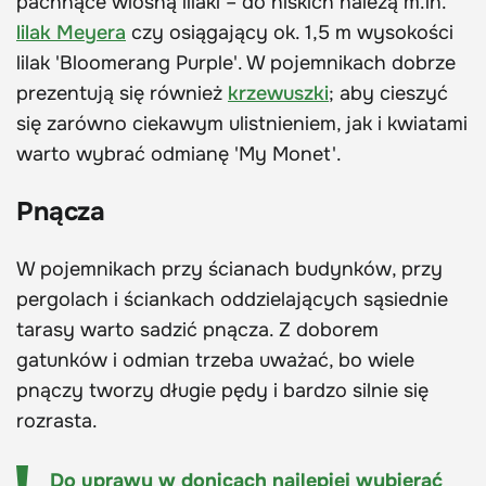
pachnące wiosną lilaki – do niskich należą m.in.
lilak Meyera
czy osiągający ok. 1,5 m wysokości
lilak 'Bloomerang Purple'. W pojemnikach dobrze
prezentują się również
krzewuszki
; aby cieszyć
się zarówno ciekawym ulistnieniem, jak i kwiatami
warto wybrać odmianę 'My Monet'.
Pnącza
W pojemnikach przy ścianach budynków, przy
pergolach i ściankach oddzielających sąsiednie
tarasy warto sadzić pnącza. Z doborem
gatunków i odmian trzeba uważać, bo wiele
pnączy tworzy długie pędy i bardzo silnie się
rozrasta.
Do uprawy w donicach najlepiej wybierać