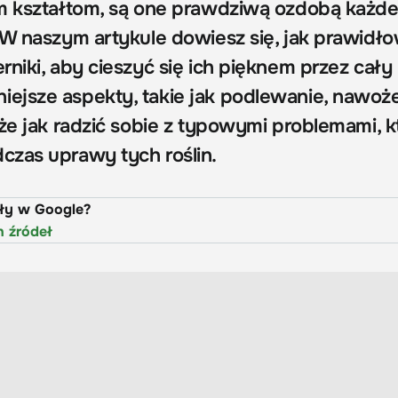
ym kształtom, są one prawdziwą ozdobą każd
 W naszym artykule dowiesz się, jak prawidł
niki, aby cieszyć się ich pięknem przez cały 
jsze aspekty, takie jak podlewanie, nawoże
że jak radzić sobie z typowymi problemami, k
zas uprawy tych roślin.
uły w Google?
h źródeł