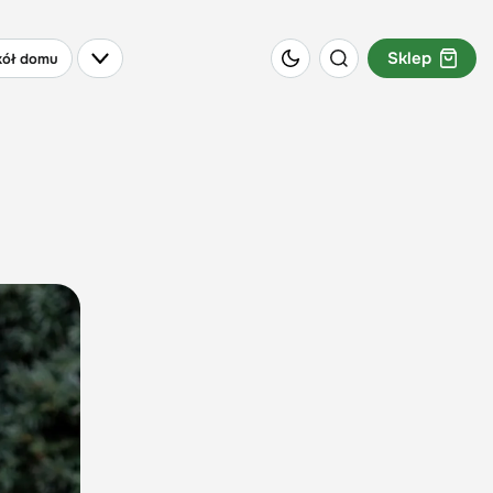
Sklep
ół domu