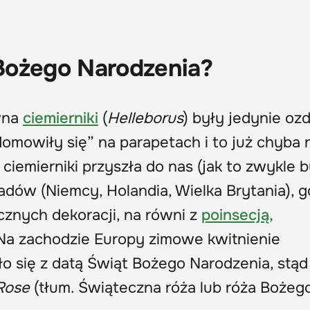
Bożego Narodzenia?
wna
ciemierniki
(
Helleborus
) były jedynie oz
omowiły się” na parapetach i to już chyba 
iemierniki przyszła do nas (jak to zwykle 
dów (Niemcy, Holandia, Wielka Brytania), g
ecznych dekoracji, na równi z
poinsecją,
 Na zachodzie Europy zimowe kwitnienie
o się z datą Świąt Bożego Narodzenia, stąd
Rose
(tłum. Świąteczna róża lub róża Bożeg