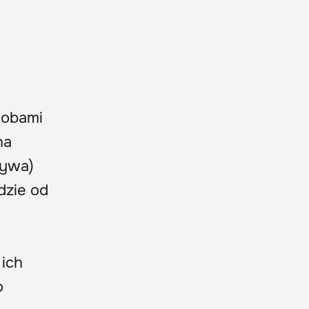
dobami
na
bywa)
dzie od
 ich
o