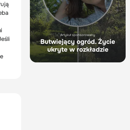
rują
leba
i
Artykuł sponsorowany
eśli
Butwiejący ogród. Życie
ukryte w rozkładzie
ie