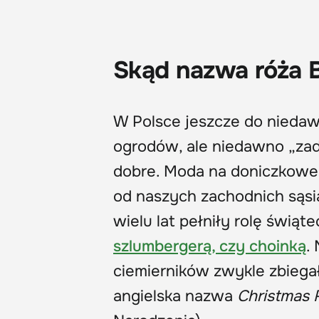
Skąd nazwa róża 
W Polsce jeszcze do nieda
ogrodów, ale niedawno „zad
dobre. Moda na doniczkowe c
od naszych zachodnich sąsia
wielu lat pełniły rolę świąt
szlumbergerą, czy choinką
.
ciemierników zwykle zbiegał
angielska nazwa
Christmas 