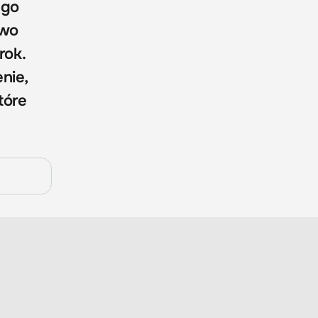
ego
owo
rok.
nie,
tóre