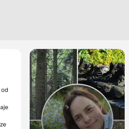
 od
aje
rze