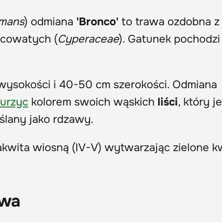
omans
) odmiana
'Bronco'
to trawa ozdobna z
ycowatych (
Cyperaceae
). Gatunek pochodzi
wysokości i 40-50 cm szerokości. Odmiana
turzyc
kolorem swoich wąskich
liści
, który j
ślany jako rdzawy.
akwita wiosną (IV-V) wytwarzając zielone k
awa