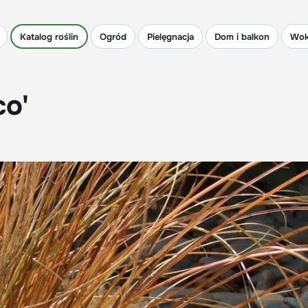
Katalog roślin
Ogród
Pielęgnacja
Dom i balkon
Wok
co'