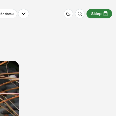
Sklep
ół domu