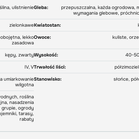
ślina, ulistnienie
Gleba:
przepuszczalna, każda ogrodowa, 
wymagania glebowe, próchni
zielonkawe
Kwiatostan:
obojętna, lekko
Owoce:
kuliste, orz
zasadowa
kępy, zwarty
Wysokość:
40-50
IV, V
Trwałość liści:
półzimozie
ba umiarkowanie
Stanowisko:
słońce, pół
wilgotna
odnych, roślina
jna, nasadzenia
w grupie, ogrody
emniki, tarasy,
rabaty