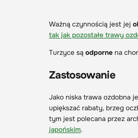
Ważną czynnością jest jej
o
tak jak pozostałe trawy oz
Turzyce są
odporne
na chor
Zastosowanie
Jako niska trawa ozdobna j
upiększać rabaty, brzeg ocz
tym jest polecana przez ar
japońskim
.