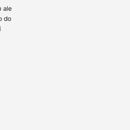
 ale
o do
i