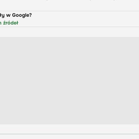
uły w Google?
h źródeł