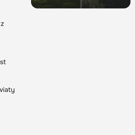
 z
est
wiaty