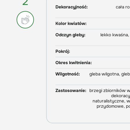
2
Dekoracyjność:
cała ro
Kolor kwiatów:
Odczyn gleby:
lekko kwaśna, 
Pokrój:
Okres kwitnienia:
Wilgotność:
gleba wilgotna, gle
Zastosowanie:
brzegi zbiorników w
dekoracy
naturalistyczne, 
przydomowe, poj