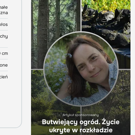
małe
czna
kłos
echy
 cm
lone
cień
Artykuł sponsorowany
Butwiejący ogród. Życie
ukryte w rozkładzie