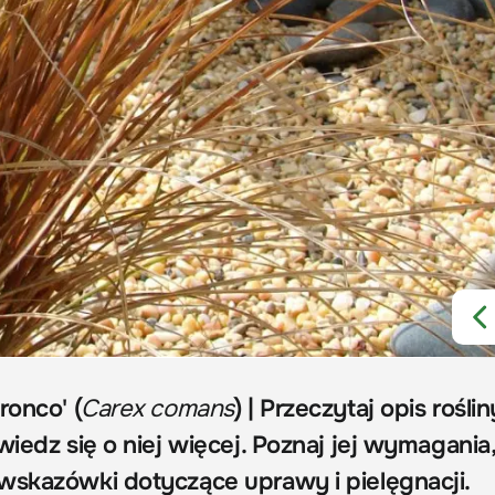
ronco' (
Carex comans
) | Przeczytaj opis roślin
wiedz się o niej więcej. Poznaj jej wymagania
wskazówki dotyczące uprawy i pielęgnacji.