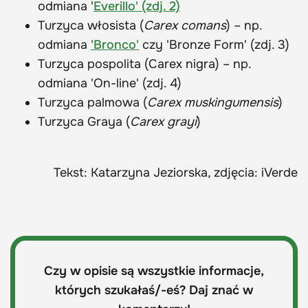
odmiana '
Everillo' (zdj. 2)
Turzyca włosista (
Carex comans
) – np.
odmiana
'Bronco'
czy 'Bronze Form' (zdj. 3)
Turzyca pospolita (Carex nigra) – np.
odmiana 'On-line' (zdj. 4)
Turzyca palmowa (
Carex muskingumensis
)
Turzyca Graya (
Carex grayi
)
Tekst: Katarzyna Jeziorska, zdjęcia: iVerde
Czy w opisie są wszystkie informacje,
których szukałaś/-eś? Daj znać w