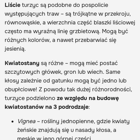
Liście
turzyc są podobne do pospolicie
występujących traw – są trójkątne w przekroju,
równowąskie, a wierzchnia część blaszki liściowej
często ma wyraźną linię grzbietową. Mogą być
różnych kolorów, a nawet przebarwiać się
jesienią.
Kwiatostany
są różne – mogą mieć postać
szczytowych główek, gron lub wiech. Same
kłosy zależnie od gatunku mogą być jedno lub
obupłciowe! Z powodu tak dużej różnorodności,
turzyce podzielono
ze względu na budowę
kwiatostanów na 3 podrodzaje
:
Vignea
– rośliny jednopienne, gdzie kwiaty
żeńskie znajdują się u nasady kłosa, a
męskie w jego górnej części.