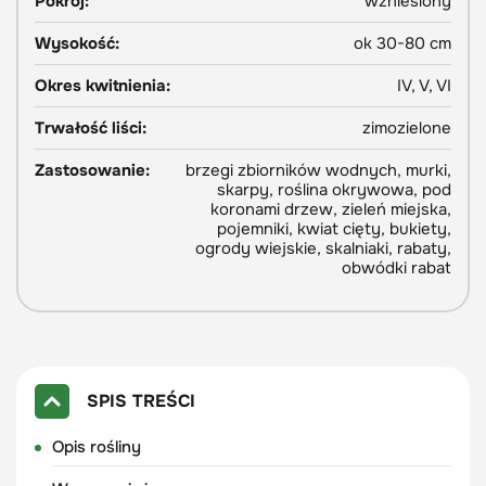
Pokrój:
wzniesiony
Wysokość:
ok 30-80 cm
Okres kwitnienia:
IV, V, VI
Trwałość liści:
zimozielone
Zastosowanie:
brzegi zbiorników wodnych, murki,
skarpy, roślina okrywowa, pod
koronami drzew, zieleń miejska,
pojemniki, kwiat cięty, bukiety,
ogrody wiejskie, skalniaki, rabaty,
obwódki rabat
SPIS TREŚCI
Opis rośliny