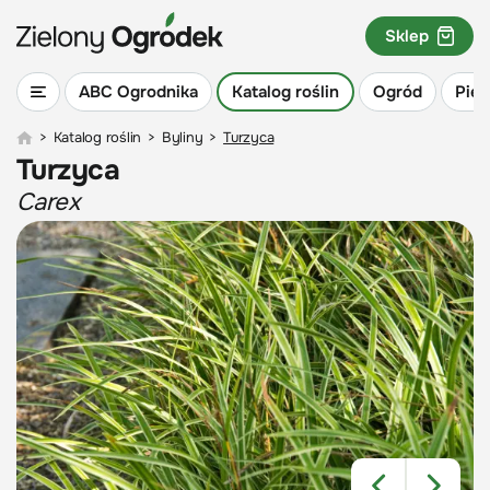
Sklep
ABC Ogrodnika
Katalog roślin
Ogród
Piel
>
Katalog roślin
>
Byliny
>
Turzyca
Turzyca
Carex