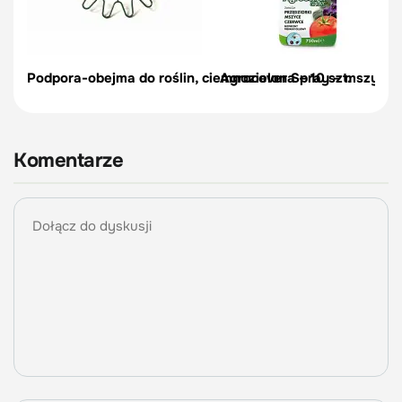
Podpora-obejma do roślin, ciemnozielona – 10 szt.
Agrocover Spray – mszyce, p
Komentarze