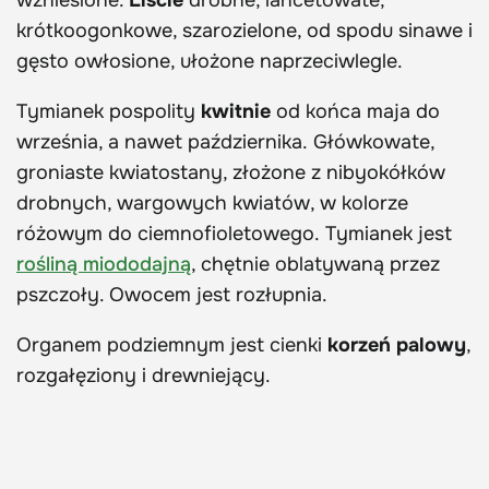
wzniesione.
Liście
drobne, lancetowate,
krótkoogonkowe, szarozielone, od spodu sinawe i
gęsto owłosione, ułożone naprzeciwlegle.
Tymianek pospolity
kwitnie
od końca maja do
września, a nawet października. Główkowate,
groniaste kwiatostany, złożone z nibyokółków
drobnych, wargowych kwiatów, w kolorze
różowym do ciemnofioletowego. Tymianek jest
rośliną miododajną
, chętnie oblatywaną przez
pszczoły. Owocem jest rozłupnia.
Organem podziemnym jest cienki
korzeń palowy
,
rozgałęziony i drewniejący.