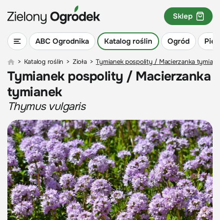
Sklep
ABC Ogrodnika
Katalog roślin
Ogród
Piel
>
Katalog roślin
>
Zioła
>
Tymianek pospolity / Macierzanka tymian
Tymianek pospolity / Macierzanka
tymianek
Thymus vulgaris