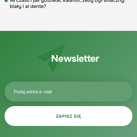
Ile czasu i jak gotować kalafior, żeby był smaczny:
biały i al dente?
Newsletter