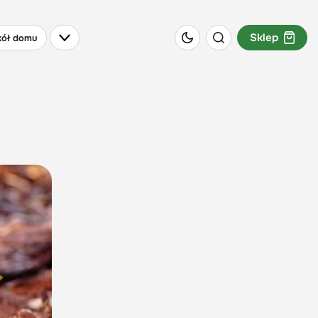
Sklep
ół domu