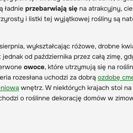
ią ładnie
przebarwiają się
na atrakcyjny, ci
rosty i listki tej wyjątkowej rośliny są na
.
 sierpnia, wykształcając różowe, drobne kwi
t jednak od października przez całą zimę, gd
czerwone
owoce
, które utrzymują się na rośli
eria rozesłana uchodzi za dobrą
ozdobę cm
eniową
wnętrz. W niektórych krajach stoi na
 chodzi o roślinne dekorację domów w zim