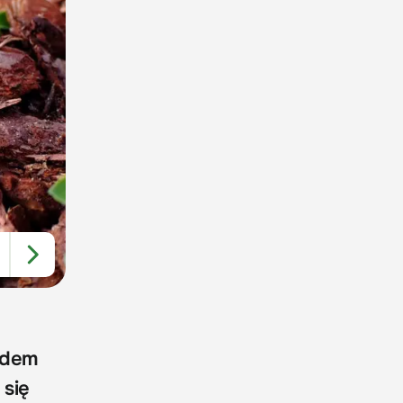
ądem
 się