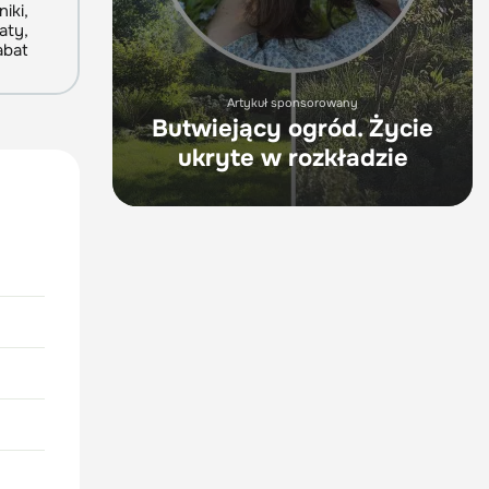
iki,
aty,
abat
Artykuł sponsorowany
Butwiejący ogród. Życie
ukryte w rozkładzie