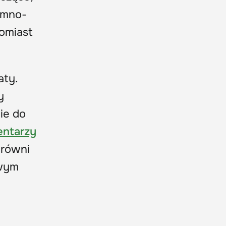
emno-
tomiast
aty.
y
nie do
entarzy
 równi
owym