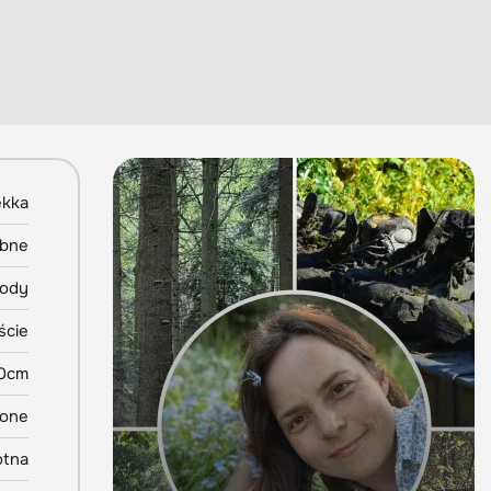
ekka
obne
gody
iście
20cm
one
otna