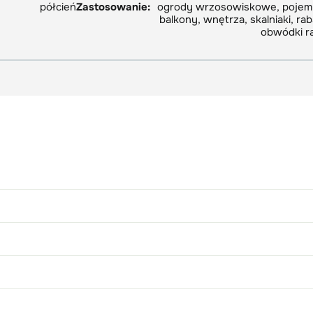
półcień
Zastosowanie:
ogrody wrzosowiskowe, pojemn
balkony, wnętrza, skalniaki, rab
obwódki r