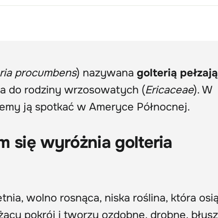
ria procumbens
) nazywana
golterią pełzaj
ca do rodziny wrzosowatych (
Ericaceae
). W
emy ją spotkać w Ameryce Północnej.
m się wyróżnia golteria
tnia, wolno rosnąca, niska roślina, która osi
ący pokrój i tworzy ozdobne, drobne, błysz