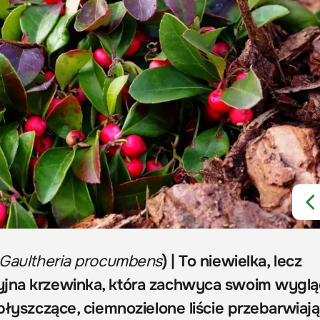
Gaultheria procumbens
) | To niewielka, lecz
yjna krzewinka, która zachwyca swoim wygl
 błyszczące, ciemnozielone liście przebarwiają