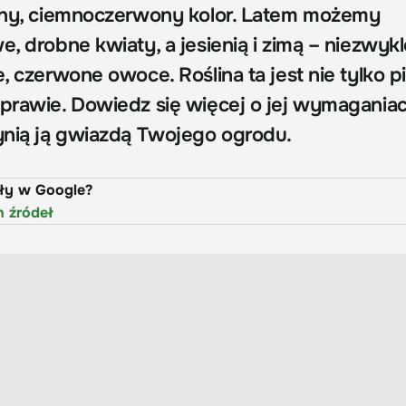
yjny, ciemnoczerwony kolor. Latem możemy
e, drobne kwiaty, a jesienią i zimą – niezwyk
e, czerwone owoce. Roślina ta jest nie tylko p
uprawie. Dowiedz się więcej o jej wymaganiac
zynią ją gwiazdą Twojego ogrodu.
uły w Google?
h źródeł