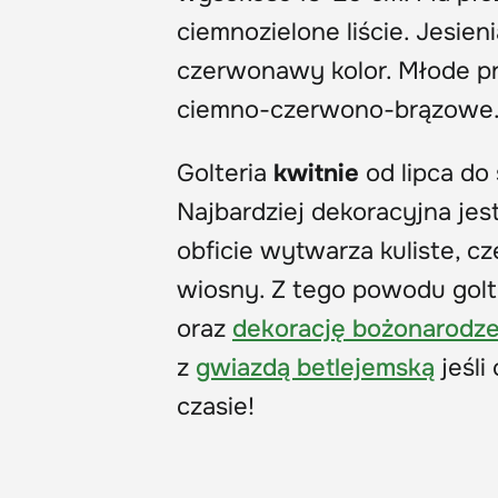
ciemnozielone liście. Jesien
czerwonawy kolor. Młode przy
ciemno-czerwono-brązowe
Golteria
kwitnie
od lipca do
Najbardziej dekoracyjna jes
obficie wytwarza kuliste, 
wiosny. Z tego powodu golt
oraz
dekorację bożonarodz
z
gwiazdą betlejemską
jeśli
czasie!