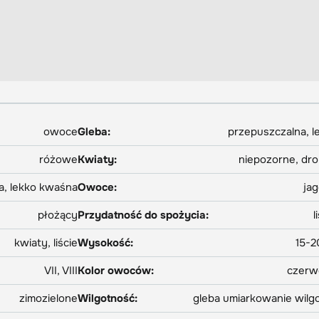
owoce
Gleba:
przepuszczalna, l
różowe
Kwiaty:
niepozorne, dr
, lekko kwaśna
Owoce:
ja
płożący
Przydatność do spożycia:
l
kwiaty, liście
Wysokość:
15-
VII, VIII
Kolor owoców:
czerw
zimozielone
Wilgotność:
gleba umiarkowanie wilg