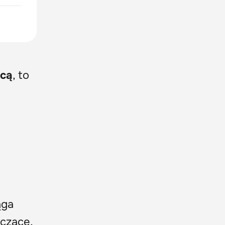
ącą
, to
ąga
czące,