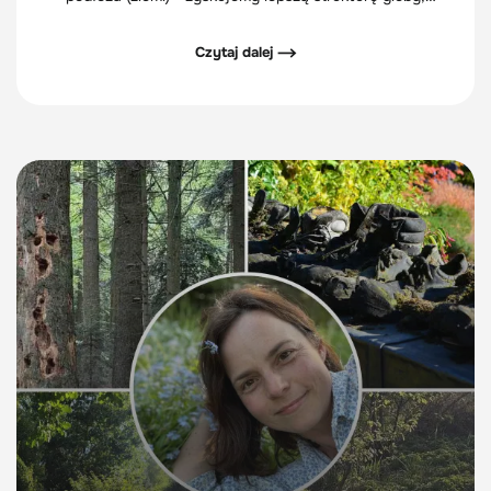
przewiewność i wchłanialność wody. Objawami
wskazującymi na niedobór wapnia w glebie jest
Czytaj dalej ⟶
porastający trawnik mech i wiotkie, rzadkie źdźbła trawy.
Zbyt kwaśne podłoże utrudnia przyswajanie przez rośliny
fosforu.