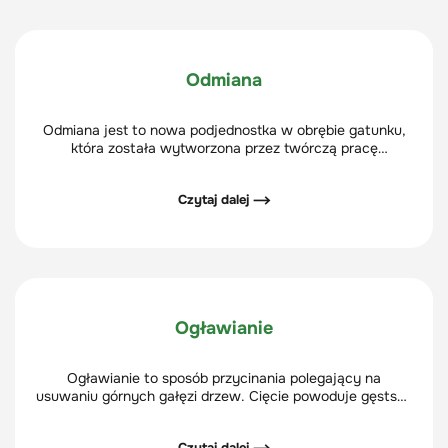
Odmiana
Odmiana jest to nowa podjednostka w obrębie gatunku,
która została wytworzona przez twórczą pracę
człowieka.
Czytaj dalej ⟶
Ogławianie
Ogławianie to sposób przycinania polegający na
usuwaniu górnych gałęzi drzew. Cięcie powoduje gęstszy
rozrost liści i gałęzi.
Czytaj dalej ⟶