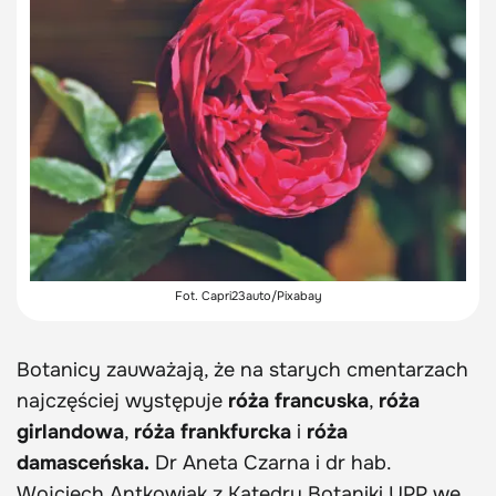
Fot. Capri23auto/Pixabay
Botanicy zauważają, że na starych cmentarzach
najczęściej występuje
róża francuska
,
róża
girlandowa
,
róża frankfurcka
i
róża
damasceńska.
Dr Aneta Czarna i dr hab.
Wojciech Antkowiak z Katedry Botaniki UPP we