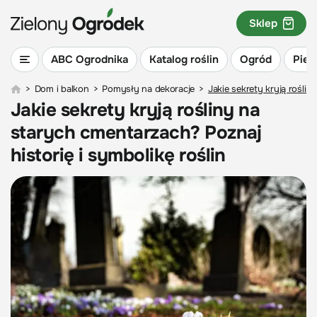
Sklep
ABC Ogrodnika
Katalog roślin
Ogród
Piel
>
Dom i balkon
>
Pomysły na dekoracje
>
Jakie sekrety kryją roślin
Jakie sekrety kryją rośliny na
starych cmentarzach? Poznaj
historię i symbolikę roślin