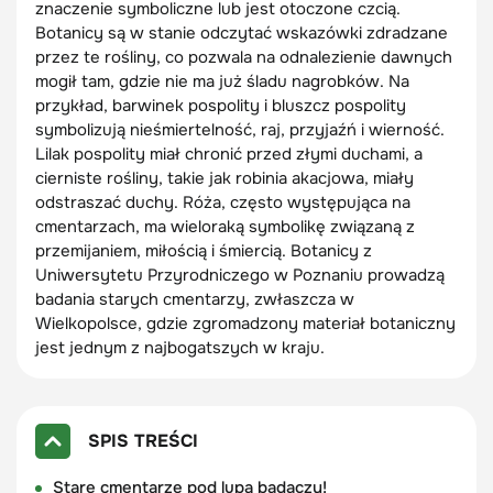
znaczenie symboliczne lub jest otoczone czcią.
Botanicy są w stanie odczytać wskazówki zdradzane
przez te rośliny, co pozwala na odnalezienie dawnych
mogił tam, gdzie nie ma już śladu nagrobków. Na
przykład, barwinek pospolity i bluszcz pospolity
symbolizują nieśmiertelność, raj, przyjaźń i wierność.
Lilak pospolity miał chronić przed złymi duchami, a
cierniste rośliny, takie jak robinia akacjowa, miały
odstraszać duchy. Róża, często występująca na
cmentarzach, ma wieloraką symbolikę związaną z
przemijaniem, miłością i śmiercią. Botanicy z
Uniwersytetu Przyrodniczego w Poznaniu prowadzą
badania starych cmentarzy, zwłaszcza w
Wielkopolsce, gdzie zgromadzony materiał botaniczny
jest jednym z najbogatszych w kraju.
SPIS TREŚCI
Stare cmentarze pod lupą badaczy!