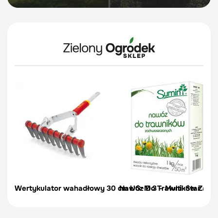
Wertykulator wahadłowy 30 cm UG-M 3 – Multi-Star – Wo
Nawóz Do Trawników Zachw