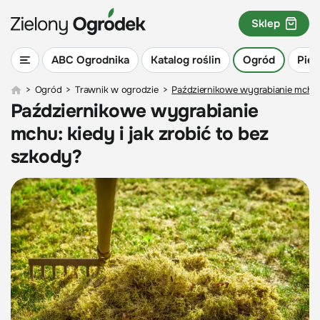
Sklep
ABC Ogrodnika
Katalog roślin
Ogród
Piel
>
Ogród
>
Trawnik w ogrodzie
>
Październikowe wygrabianie mchu: 
Październikowe wygrabianie
mchu: kiedy i jak zrobić to bez
szkody?