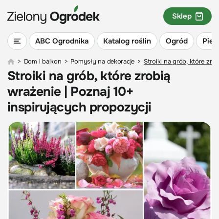
Sklep
ABC Ogrodnika
Katalog roślin
Ogród
Piel
>
Dom i balkon
>
Pomysły na dekoracje
>
Stroiki na grób, które zro
Stroiki na grób, które zrobią
wrażenie | Poznaj 10+
inspirujących propozycji