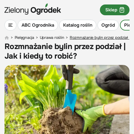
Sklep
ABC Ogrodnika
Katalog roślin
Ogród
Piel
>
Pielęgnacja
>
Uprawa roślin
>
Rozmnażanie bylin przez podział | Ja
Rozmnażanie bylin przez podział |
Jak i kiedy to robić?