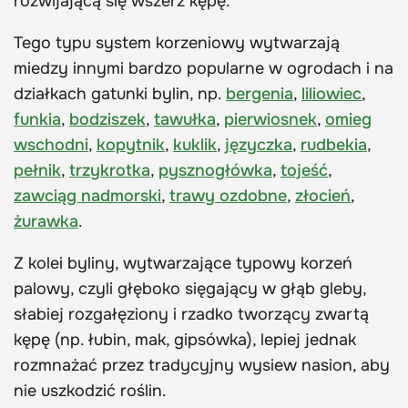
rozwijającą się wszerz kępę.
Tego typu system korzeniowy wytwarzają
miedzy innymi bardzo popularne w ogrodach i na
działkach gatunki bylin, np.
bergenia
,
liliowiec
,
funkia
,
bodziszek
,
tawułka
,
pierwiosnek
,
omieg
wschodni
,
kopytnik
,
kuklik
,
języczka
,
rudbekia
,
pełnik
,
trzykrotka
,
pysznogłówka
,
tojeść
,
zawciąg nadmorski
,
trawy ozdobne
,
złocień
,
żurawka
.
Z kolei byliny, wytwarzające typowy korzeń
palowy, czyli głęboko sięgający w głąb gleby,
słabiej rozgałęziony i rzadko tworzący zwartą
kępę (np. łubin, mak, gipsówka), lepiej jednak
rozmnażać przez tradycyjny wysiew nasion, aby
nie uszkodzić roślin.