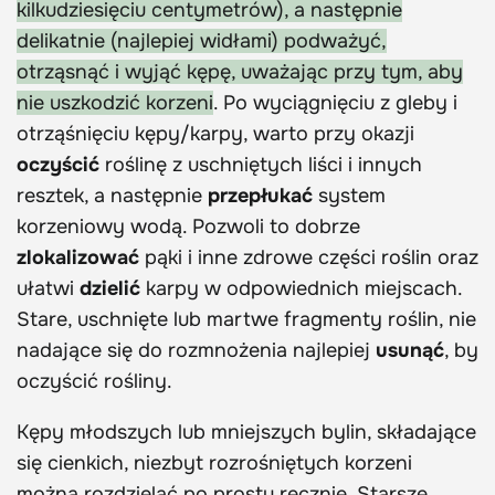
kilkudziesięciu centymetrów), a następnie
delikatnie (najlepiej widłami) podważyć,
otrząsnąć i wyjąć kępę, uważając przy tym, aby
nie uszkodzić korzeni
. Po wyciągnięciu z gleby i
otrząśnięciu kępy/karpy, warto przy okazji
oczyścić
roślinę z uschniętych liści i innych
resztek, a następnie
przepłukać
system
korzeniowy wodą. Pozwoli to dobrze
zlokalizować
pąki i inne zdrowe części roślin oraz
ułatwi
dzielić
karpy w odpowiednich miejscach.
Stare, uschnięte lub martwe fragmenty roślin, nie
nadające się do rozmnożenia najlepiej
usunąć
, by
oczyścić rośliny.
Kępy młodszych lub mniejszych bylin, składające
się cienkich, niezbyt rozrośniętych korzeni
można rozdzielać po prostu ręcznie. Starsze