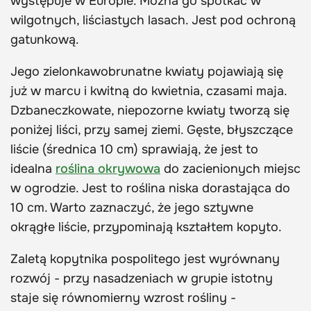
występuje w Europie. Można go spotkać w
wilgotnych, liściastych lasach. Jest pod ochroną
gatunkową.
Jego zielonkawobrunatne kwiaty pojawiają się
już w marcu i kwitną do kwietnia, czasami maja.
Dzbaneczkowate, niepozorne kwiaty tworzą się
poniżej liści, przy samej ziemi. Gęste, błyszczące
liście (średnica 10 cm) sprawiają, że jest to
idealna
roślina okrywowa
do zacienionych miejsc
w ogrodzie. Jest to roślina niska dorastająca do
10 cm. Warto zaznaczyć, że jego sztywne
okrągłe liście, przypominają kształtem kopyto.
Zaletą kopytnika pospolitego jest wyrównany
rozwój - przy nasadzeniach w grupie istotny
staje się równomierny wzrost rośliny -