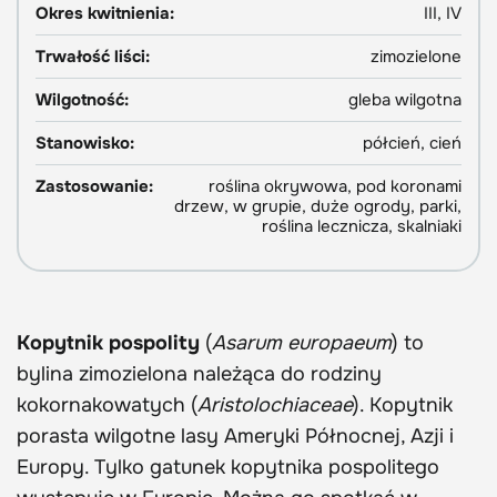
Okres kwitnienia:
III, IV
Trwałość liści:
zimozielone
Wilgotność:
gleba wilgotna
Stanowisko:
półcień, cień
Zastosowanie:
roślina okrywowa, pod koronami
drzew, w grupie, duże ogrody, parki,
roślina lecznicza, skalniaki
Kopytnik pospolity
(
Asarum europaeum
) to
bylina zimozielona należąca do rodziny
kokornakowatych (
Aristolochiaceae
). Kopytnik
porasta wilgotne lasy Ameryki Północnej, Azji i
Europy. Tylko gatunek kopytnika pospolitego