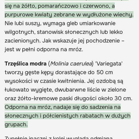
się na żółto, pomarańczowo i czerwono, a
purpurowe kwiaty zebrane w wydłużone wiechy.
Nie lubi suszy, wymaga gleb umiarkowanie
wilgotnych, stanowisk słonecznych lub lekko
zacienionych. Jak wskazuje jej pochodzenie –
jest w pełni odporna na mróz.
Trzęślica modra
(
Molinia caerulea
) 'Variegata'
tworzy gęste kępy dorastające do 50 cm
wysokości w czasie kwitnienia. Jej ozdobą są
łukowato wygięte, dwubarwne liście w zielone
oraz żółto-kremowe paski długości około 30 cm.
Odporna na mróz, nadaje się do sadzenia na
słonecznych i półcienistych rabatach w dużych
grupach.
Zupełnie inaczej z kolei wygląda odmiana