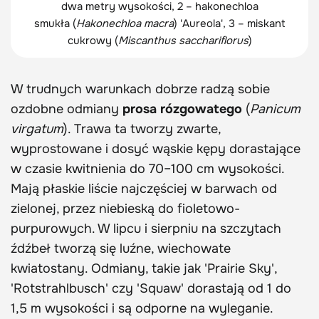
dwa metry wysokości, 2 – hakonechloa
smukła (
Hakonechloa macra
) 'Aureola', 3 – miskant
cukrowy (
Miscanthus
sacchariflorus
)
W trudnych warunkach dobrze radzą sobie
ozdobne odmiany
prosa rózgowatego
(
Panicum
virgatum
). Trawa ta tworzy zwarte,
wyprostowane i dosyć wąskie kępy dorastające
w czasie kwitnienia do 70–100 cm wysokości.
Mają płaskie liście najczęściej w barwach od
zielonej, przez niebieską do fioletowo-
purpurowych. W lipcu i sierpniu na szczytach
źdźbeł tworzą się luźne, wiechowate
kwiatostany. Odmiany, takie jak 'Prairie Sky',
'Rotstrahlbusch' czy 'Squaw' dorastają od 1 do
1,5 m wysokości i są odporne na wyleganie.