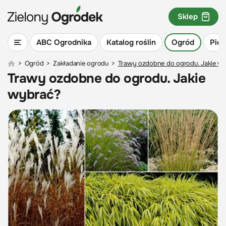
Sklep
ABC Ogrodnika
Katalog roślin
Ogród
Piel
>
Ogród
>
Zakładanie ogrodu
>
Trawy ozdobne do ogrodu. Jakie w
Trawy ozdobne do ogrodu. Jakie
wybrać?