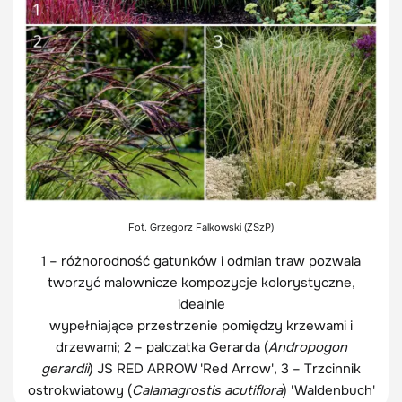
Fot. Grzegorz Falkowski (ZSzP)
1 – różnorodność gatunków i odmian traw pozwala
tworzyć malownicze kompozycje kolorystyczne,
idealnie
wypełniające przestrzenie pomiędzy krzewami i
drzewami; 2 – palczatka Gerarda (
Andropogon
gerardii
) JS RED ARROW 'Red Arrow', 3 – Trzcinnik
ostrokwiatowy (
Calamagrostis acutiflora
) 'Waldenbuch'