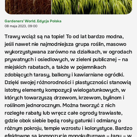
Gardeners' World. Edycja Polska
08 maja 2023, 09:00
Trawy wciąż są na topie! To od lat bardzo modna,
jeśli nawet nie najmodniejsza grupa roślin, masowo
wykorzystywana zarówno na działkach, w ogrodach
prywatnych i osiedlowych, w zieleni publicznej – na
miejskich rabatach, a także w pojemnikach
zdobiących tarasy, balkony i kawiarniane ogródki.
Dzięki swojej różnorodności i plastyczności stanowią
istotny elementy kompozycji wielogatunkowych, w
których towarzyszą drzewom, krzewom, bylinom i
roślinom jednorocznym. Można tworzyć z nich
rozległe rabaty lub wręcz całe ogrody trawiaste,
gdzie obok siebie będą rosły gatunki i odmiany o
różnym pokroju, tempie wzrostu i kolorystyce. Bardzo
efektowne są kompozycje monokulturowe – łany – w