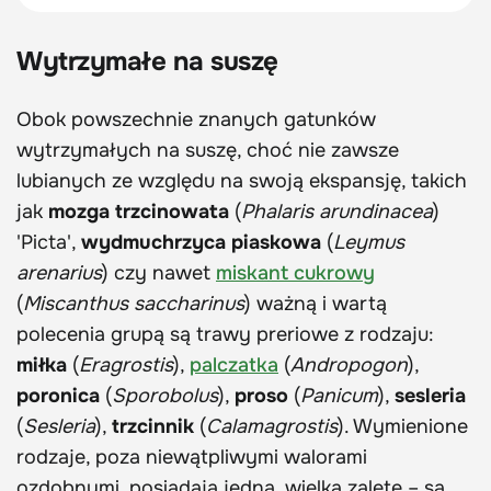
Wytrzymałe na suszę
Obok powszechnie znanych gatunków
wytrzymałych na suszę, choć nie zawsze
lubianych ze względu na swoją ekspansję, takich
jak
mozga trzcinowata
(
Phalaris arundinacea
)
'Picta',
wydmuchrzyca piaskowa
(
Leymus
arenarius
) czy nawet
miskant cukrowy
(
Miscanthus saccharinus
) ważną i wartą
polecenia grupą są trawy preriowe z rodzaju:
miłka
(
Eragrostis
),
palczatka
(
Andropogon
),
poronica
(
Sporobolus
),
proso
(
Panicum
),
sesleria
(
Sesleria
),
trzcinnik
(
Calamagrostis
). Wymienione
rodzaje, poza niewątpliwymi walorami
ozdobnymi, posiadają jedną, wielką zaletę – są