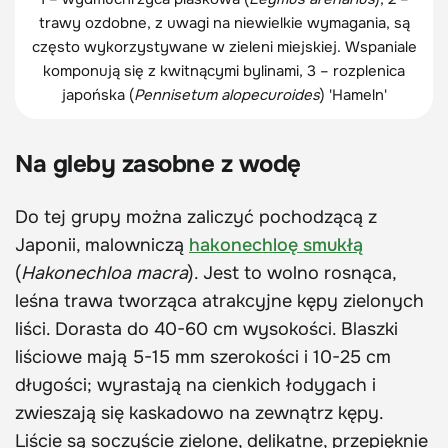
trawy ozdobne, z uwagi na niewielkie wymagania, są
często wykorzystywane w zieleni miejskiej. Wspaniale
komponują się z kwitnącymi bylinami, 3 – rozplenica
japońska (
Pennisetum alopecuroides
) 'Hameln'
Na gleby zasobne z wodę
Do tej grupy można zaliczyć pochodzącą z
Japonii, malowniczą
hakonechloę smukłą
(
Hakonechloa macra
). Jest to wolno rosnąca,
leśna trawa tworząca atrakcyjne kępy zielonych
liści. Dorasta do 40-60 cm wysokości. Blaszki
liściowe mają 5-15 mm szerokości i 10-25 cm
długości; wyrastają na cienkich łodygach i
zwieszają się kaskadowo na zewnątrz kępy.
Liście są soczyście zielone, delikatne, przepięknie