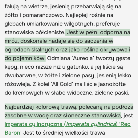
falują na wietrze, jesienią przebarwiają się na
żółto i pomarańczowo. Najlepiej rośnie na
glebach umiarkowanie wilgotnych, preferuje
stanowiska półcieniste.
Jest w pełni odporna na
mróz, doskonale nadaje się do sadzenia w
ogrodach skalnych oraz jako roślina okrywowa i
do pojemników.
Odmiana ‘Aureola’ tworzy gęste
kępy, nieco niższe niż u gatunku, a jej liście są
dwubarwne, w żółte i zielone pasy, jesienią lekko
różowieją. Z kolei ‘All Gold’ ma liście jasnożółte
do kremowych w słabo widoczne, zielone paski.
Najbardziej kolorową trawą, polecaną na podłoża
zasobne w wodę oraz słoneczne stanowiska
, jest
imperata cylindryczna (
Imperata cylindrica
) 'Red
Baron'
Jest to średniej wielkości trawa