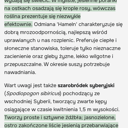
wydają się świecić. W mgliste, jesienne poranki
na ostkach osadzają się krople rosy, wówczas
roślina prezentuje się niezwykle
efektownie.
Odmiana 'Hameln' charakteryzuje się
dobrą mrozoodpornością, najlepszą wśród
uprawianych u nas rozplenic. Preferuje ciepłe i
słoneczne stanowiska, toleruje tylko nieznaczne
zacienienie oraz gleby żyzne, lekko wilgotne i
przepuszczalne. W okresie suszy potrzebuje
nawadniania.
Wart uwagi jest także
szarobródek syberyjski
(
Spodiopogon sibiricus
) pochodzący ze
wschodniej Syberii, tworzący zwarte kępy
osiągające w czasie kwitnienia 1,5 m wysokości.
Tworzy proste i sztywne źdźbła; jasnozielone,
ostro zakończone liście jesienią przebarwiające