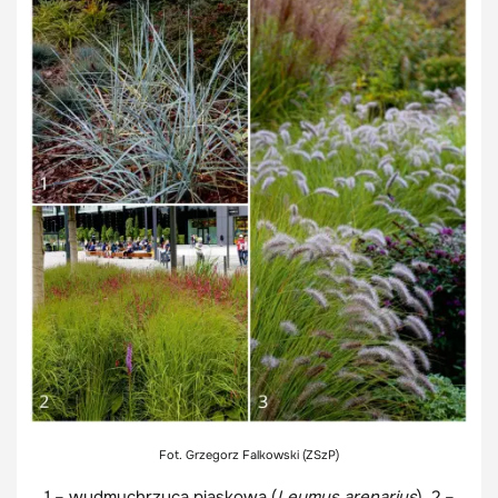
Fot. Grzegorz Falkowski (ZSzP)
1 – wydmuchrzyca piaskowa (
Leymus arenarius
), 2 –