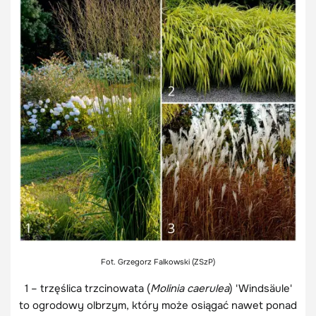
Fot. Grzegorz Falkowski (ZSzP)
1 – trzęślica trzcinowata (
Molinia caerulea
) 'Windsäule'
to ogrodowy olbrzym, który może osiągać nawet ponad