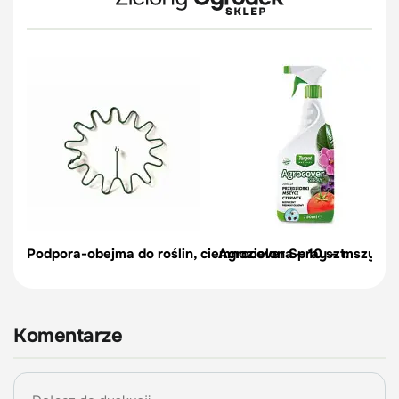
Podpora-obejma do roślin, ciemnozielona – 10 szt.
Agrocover Spray – mszyce, p
Komentarze