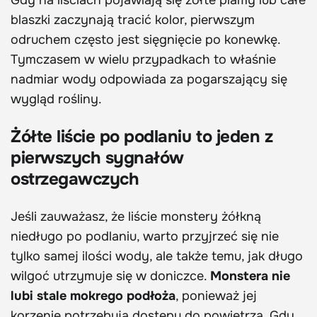
Gdy na liściach pojawiają się żółte plamy lub całe
blaszki zaczynają tracić kolor, pierwszym
odruchem często jest sięgnięcie po konewkę.
Tymczasem w wielu przypadkach to właśnie
nadmiar wody odpowiada za pogarszający się
wygląd rośliny.
Żółte liście po podlaniu to jeden z
pierwszych sygnałów
ostrzegawczych
Jeśli zauważasz, że liście monstery żółkną
niedługo po podlaniu, warto przyjrzeć się nie
tylko samej ilości wody, ale także temu, jak długo
wilgoć utrzymuje się w doniczce.
Monstera nie
lubi stale mokrego podłoża
, ponieważ jej
korzenie potrzebują dostępu do powietrza. Gdy