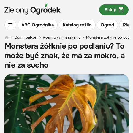
Sklep
ABC Ogrodnika
Katalog roślin
Ogród
Piel
>
Dom i balkon
>
Rośliny w mieszkaniu
>
Monstera żółknie po podla
Monstera żółknie po podlaniu? To
może być znak, że ma za mokro, a
nie za sucho