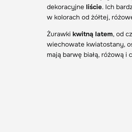
dekoracyjne
liście
. Ich bar
w kolorach od żółtej, różow
Żurawki
kwitną latem
, od c
wiechowate kwiatostany, os
mają barwę białą, różową i 