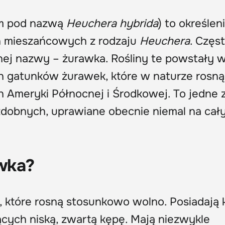
m pod nazwą
Heuchera hybrida
) to określen
n mieszańcowych z rodzaju
Heuchera
. Częs
nej nazwy – żurawka. Rośliny te powstały 
h gatunków żurawek, które w naturze rosn
h Ameryki Północnej i Środkowej. To jedne 
ozdobnych, uprawiane obecnie niemal na cał
wka?
, które rosną stosunkowo wolno. Posiadają k
zących niską, zwartą kępę. Mają niezwykle