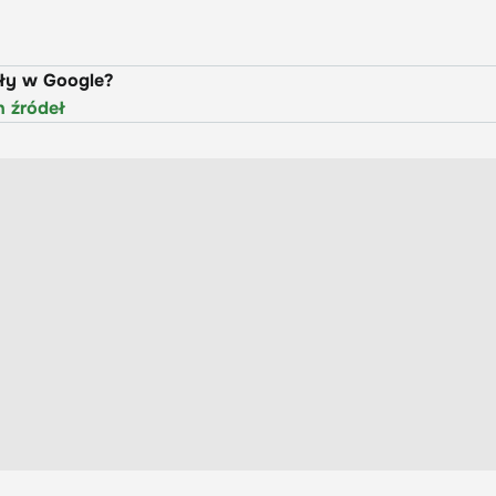
uły w Google?
h źródeł