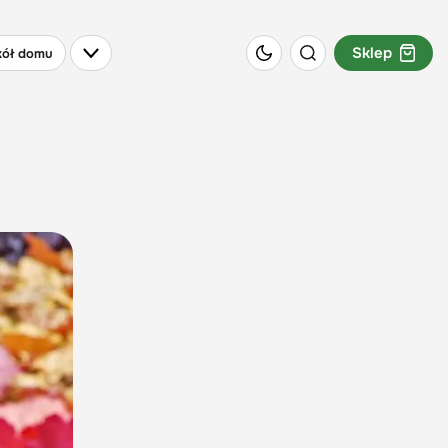
Sklep
ół domu