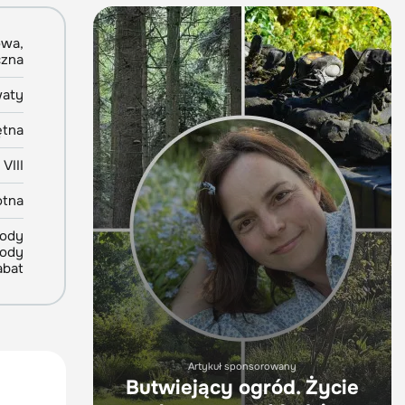
owa,
czna
aty
ętna
 VIII
otna
rody
rody
abat
Artykuł sponsorowany
Butwiejący ogród. Życie