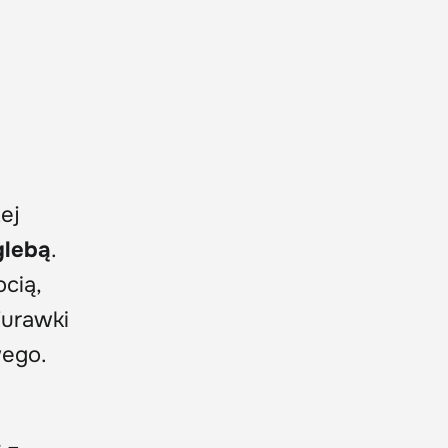
ej
glebą
.
cią,
Żurawki
wego.
ć
–