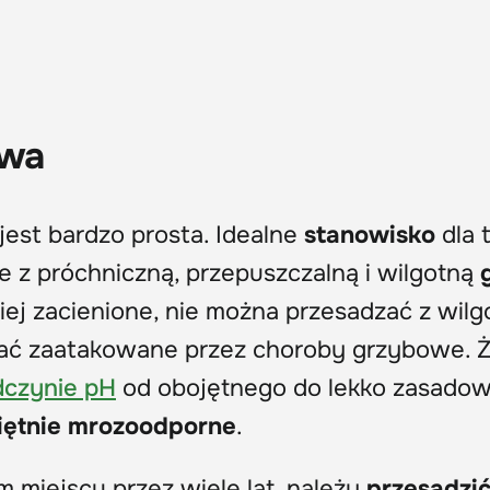
awa
est bardzo prosta. Idealne
stanowisko
dla t
te z próchniczną, przepuszczalną i wilgotną
iej zacienione, nie można przesadzać z wilgo
tać zaatakowane przez choroby grzybowe. 
dczynie pH
od obojętnego do lekko zasado
iętnie mrozoodporne
.
m miejscu przez wiele lat, należy
przesadzi