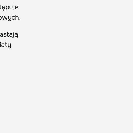
tępuje
rowych.
astają
iaty