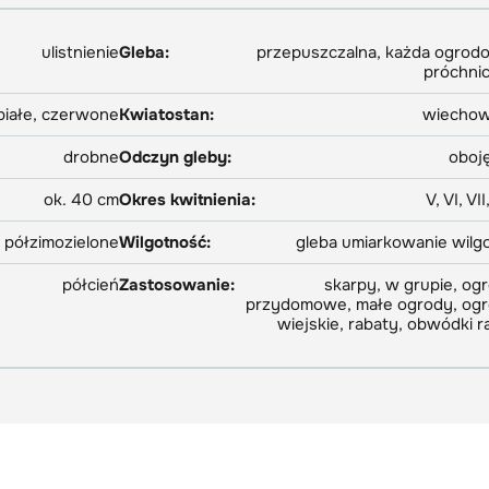
ulistnienie
Gleba:
przepuszczalna, każda ogrod
próchni
białe, czerwone
Kwiatostan:
wiechow
drobne
Odczyn gleby:
oboj
ok. 40 cm
Okres kwitnienia:
V, VI, VII,
, półzimozielone
Wilgotność:
gleba umiarkowanie wilg
półcień
Zastosowanie:
skarpy, w grupie, og
przydomowe, małe ogrody, og
wiejskie, rabaty, obwódki r