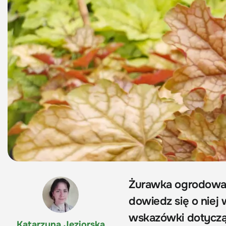
Żurawka ogrodowa
dowiedz się o niej 
wskazówki dotycząc
Katarzyna Jeziorska