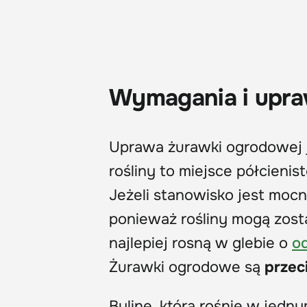
Wymagania i upr
Uprawa żurawki ogrodowej j
rośliny to miejsce półcienis
Jeżeli stanowisko jest mocn
ponieważ rośliny mogą zos
najlepiej rosną w glebie o
o
Żurawki ogrodowe są
przec
Bylinę, która rośnie w jedny