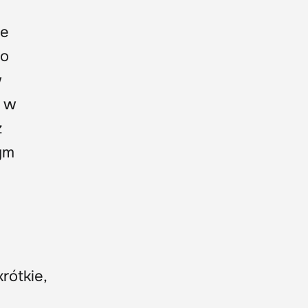
ie
to
w
ą w
z
ym
rótkie,