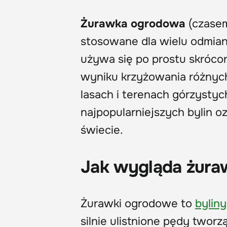
Żurawka ogrodowa
(czase
stosowane dla wielu odmia
używa się po prostu skróco
wyniku krzyżowania różnyc
lasach i terenach górzystyc
najpopularniejszych bylin 
świecie.
Jak wygląda żura
Żurawki ogrodowe to
byliny
silnie ulistnione pędy twor