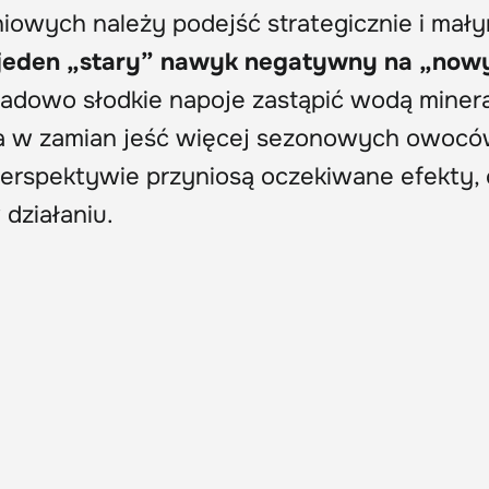
owych należy podejść strategicznie i mały
jeden „stary” nawyk negatywny na „now
ładowo słodkie napoje zastąpić wodą minera
 a w zamian jeść więcej sezonowych owocó
erspektywie przyniosą oczekiwane efekty,
działaniu.