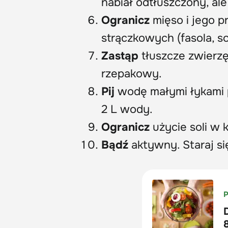
nabiał odtłuszczony, ale
Ogranicz
mięso i jego p
strączkowych (fasola, so
Zastąp
tłuszcze zwierzę
rzepakowy.
Pij
wodę małymi łykami p
2 L wody.
Ogranicz
użycie soli w 
Bądź
aktywny. Staraj się