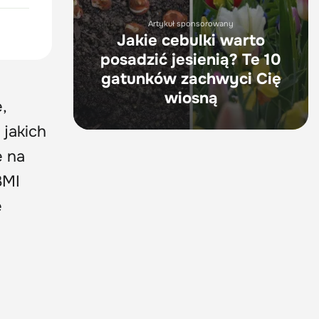
Artykuł sponsorowany
Jakie cebulki warto
posadzić jesienią? Te 10
gatunków zachwyci Cię
wiosną
,
 jakich
e na
BMI
e