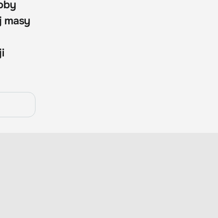
roby
j masy
i