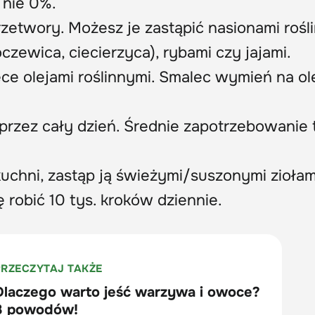
 nie 0%.
rzetwory. Możesz je zastąpić nasionami rośl
czewica, ciecierzyca), rybami czy jajami.
ce olejami roślinnymi. Smalec wymień na ol
rzez cały dzień. Średnie zapotrzebowanie t
kuchni, zastąp ją świeżymi/suszonymi ziołam
 robić 10 tys. kroków dziennie.