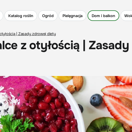
Katalog roślin
Ogród
Pielęgnacja
Dom i balkon
Wok
tyłością | Zasady zdrowej diety
ce z otyłością | Zasady