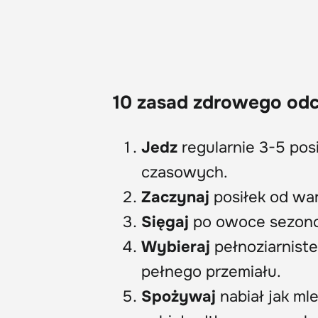
10 zasad zdrowego od
Jedz
regularnie 3-5 po
czasowych.
Zaczynaj
posiłek od wa
Sięgaj
po owoce sezonow
Wybieraj
pełnoziarniste
pełnego przemiału.
Spożywaj
nabiał jak ml