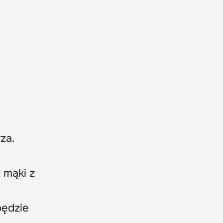
za.
 mąki z
będzie