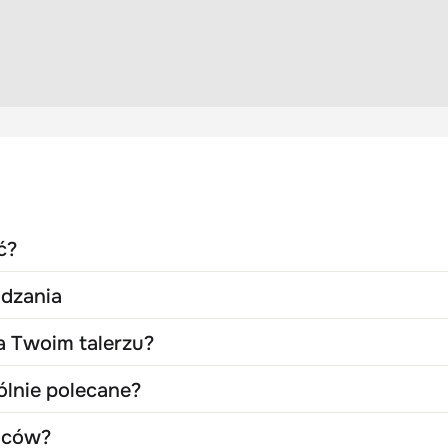
ć?
dzania
a Twoim talerzu?
ólnie polecane?
oców?