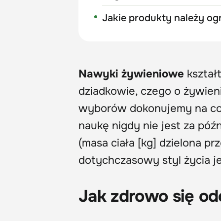
Jakie produkty należy og
Nawyki żywieniowe
kształt
dziadkowie, czego o żywieni
wyborów dokonujemy na co d
naukę nigdy nie jest za póź
(masa ciała [kg] dzielona pr
dotychczasowy styl życia j
Jak zdrowo się o