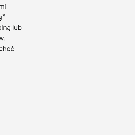
mi
y”
lną lub
w.
 choć