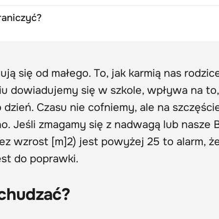
raniczyć?
ują się od małego. To, jak karmią nas rodzice
u dowiadujemy się w szkole, wpływa na to,
zień. Czasu nie cofniemy, ale na szczęści
no. Jeśli zmagamy się z nadwagą lub nasze 
zez wzrost [m]2) jest powyżej 25 to alarm, ż
est do poprawki.
dchudzać?