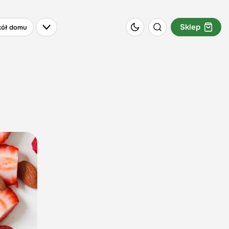
Sklep
ół domu