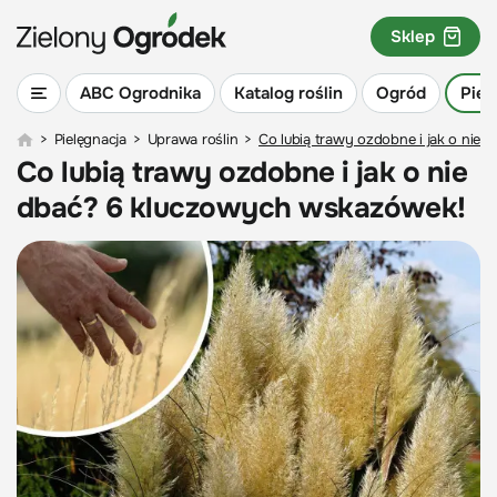
Sklep
ABC Ogrodnika
Katalog roślin
Ogród
Piel
>
Pielęgnacja
>
Uprawa roślin
>
Co lubią trawy ozdobne i jak o nie
Co lubią trawy ozdobne i jak o nie
dbać? 6 kluczowych wskazówek!