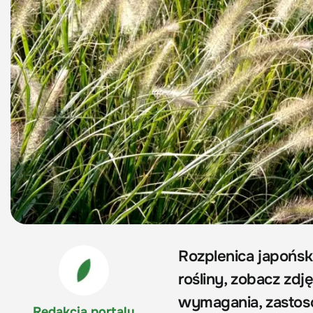
Rozplenica japońsk
rośliny, zobacz zdję
wymagania, zastos
Redakcja portalu