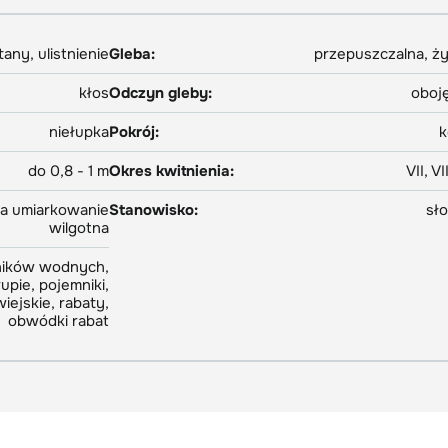
any, ulistnienie
Gleba:
przepuszczalna, ż
kłos
Odczyn gleby:
oboj
niełupka
Pokrój:
k
do 0,8 - 1 m
Okres kwitnienia:
VII, VII
ba umiarkowanie
Stanowisko:
sł
wilgotna
rników wodnych,
upie, pojemniki,
iejskie, rabaty,
obwódki rabat