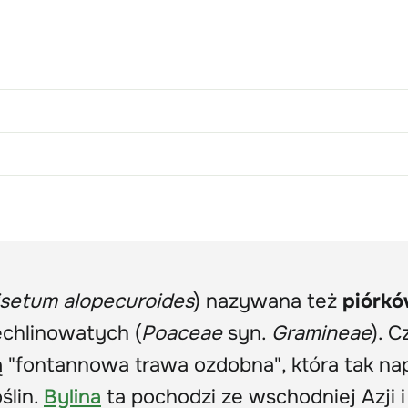
setum alopecuroides
) nazywana też
piórk
echlinowatych (
Poaceae
syn.
Gramineae
). 
 "fontannowa trawa ozdobna", która tak n
ślin.
Bylina
ta pochodzi ze wschodniej Azji i