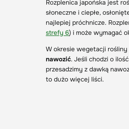
Rozplenica japońska jest ro
słoneczne i ciepłe, osłonięt
najlepiej próchnicze. Rozple
strefy 6
) i może wymagać o
W okresie wegetacji rośliny 
nawozić
. Jeśli chodzi o il
przesadzimy z dawką nawoz
to dużo więcej liści.