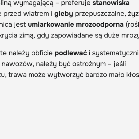
śliną wymagającą – preferuje
stanowiska
e przed wiatrem i
gleby
przepuszczalne, żyz
nica jest
umiarkowanie mrozoodporna
(roś
krycia zimą, gdy zapowiadane są duże mroz
te należy obficie
podlewać
i systematyczn
ość nawozów, należy być ostrożnym – jeśli
u, trawa może wytworzyć bardzo mało kłos