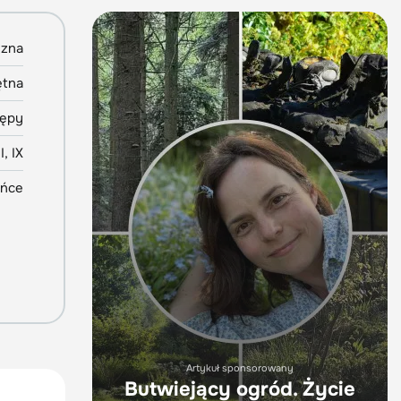
yzna
ętna
ępy
I, IX
ońce
Artykuł sponsorowany
Butwiejący ogród. Życie