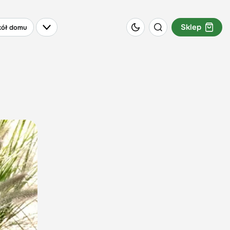
Sklep
ół domu