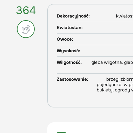
364
Dekoracyjność:
kwiatost
Kwiatostan:
Owoce:
Wysokość:
Wilgotność:
gleba wilgotna, gle
Zastosowanie:
brzegi zbio
pojedynczo, w gr
bukiety, ogrody w