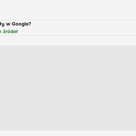
uły w Google?
h źródeł