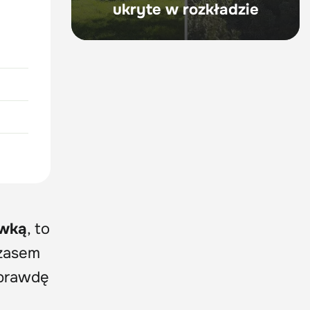
ukryte w rozkładzie
ówką
, to
Czasem
aprawdę