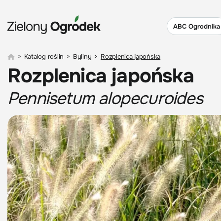
ABC Ogrodnika
>
Katalog roślin
>
Byliny
>
Rozplenica japońska
Rozplenica japońska
Pennisetum alopecuroides