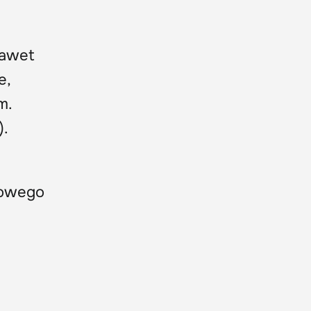
nawet
e,
m.
).
zowego