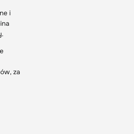
ne i
lina
y.
ie
ów, za