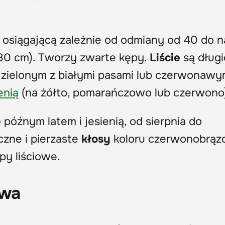
, osiągającą zależnie od odmiany od 40 do 
80 cm). Tworzy zwarte kępy.
Liście
są długi
, zielonym z białymi pasami lub czerwonawy
enią
(na żółto, pomarańczowo lub czerwono
e
późnym latem i jesienią, od sierpnia do
czne i pierzaste
kłosy
koloru czerwonobrą
y liściowe.
awa