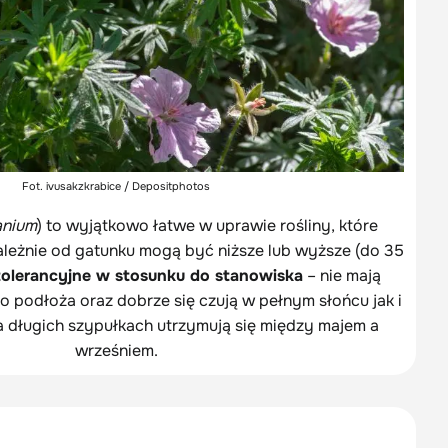
Fot. ivusakzkrabice / Depositphotos
anium
) to wyjątkowo łatwe w uprawie rośliny, które
ależnie od gatunku mogą być niższe lub wyższe (do 35
tolerancyjne w stosunku do stanowiska
– nie mają
podłoża oraz dobrze się czują w pełnym słońcu jak i
a długich szypułkach utrzymują się między majem a
wrześniem.