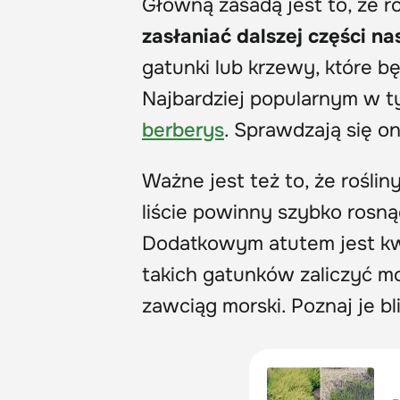
Główną zasadą jest to, że r
zasłaniać dalszej części n
gatunki lub krzewy, które b
Najbardziej popularnym w 
berberys
. Sprawdzają się 
Ważne jest też to, że rośli
liście powinny szybko rosną
Dodatkowym atutem jest kwit
takich gatunków zaliczyć mo
zawciąg morski. Poznaj je bl