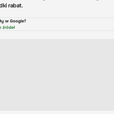
ki rabat.
uły w Google?
h źródeł