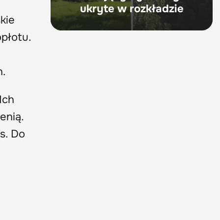
ukryte w rozkładzie
kie
płotu.
h.
 Ich
enią.
s. Do
i