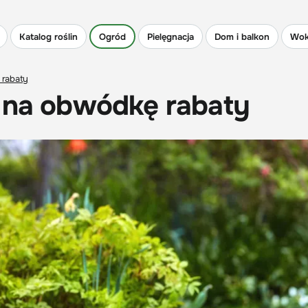
Katalog roślin
Ogród
Pielęgnacja
Dom i balkon
Wok
 rabaty
y na obwódkę rabaty