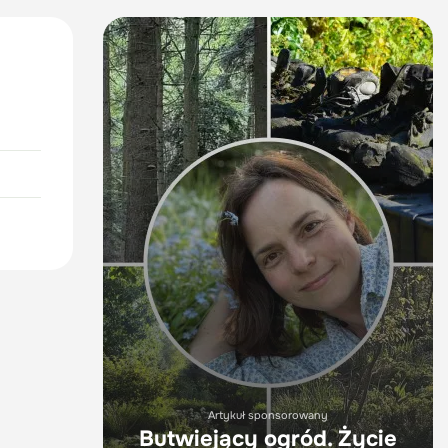
Artykuł sponsorowany
Butwiejący ogród. Życie