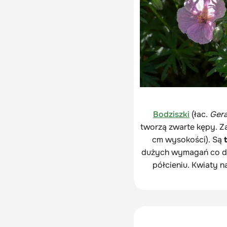
Bodziszki
(łac.
Ger
tworzą zwarte kępy. Z
cm wysokości). Są
dużych wymagań co do 
półcieniu. Kwiaty n