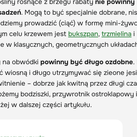
ośliny rosnące z brzegu rabaty
nie powinny
asadzeń
. Mogą to być specjalnie dobrane, nis
ędziemy prowadzić (ciąć) w formę mini-żywo
tym celu krzewem jest
bukszpan
,
trzmielina
i
one w klasycznych, geometrycznych układac
ny na obwódki
powinny być długo ozdobne
.
ć wiosną i długo utrzymywać się zieone jesi
nienie – dobrze jak kwitną przez długi cza
żemy bodziszki, przywrotnik ostroklapowy 
iżej w dalszej części artykułu.