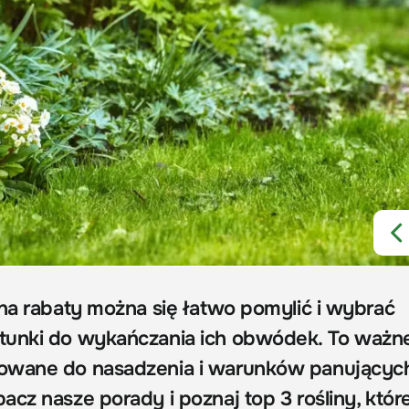
 na rabaty można się łatwo pomylić i wybrać
tunki do wykańczania ich obwódek. To ważne
owane do nasadzenia i warunków panującyc
cz nasze porady i poznaj top 3 rośliny, któr