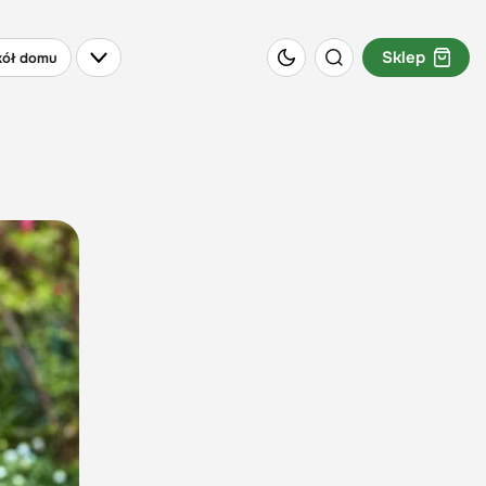
Sklep
ół domu