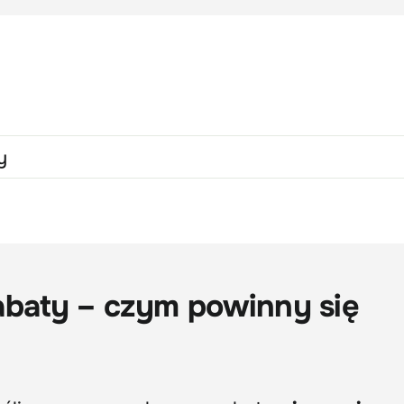
y
abaty – czym powinny się