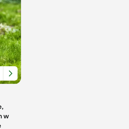
,
h w
e