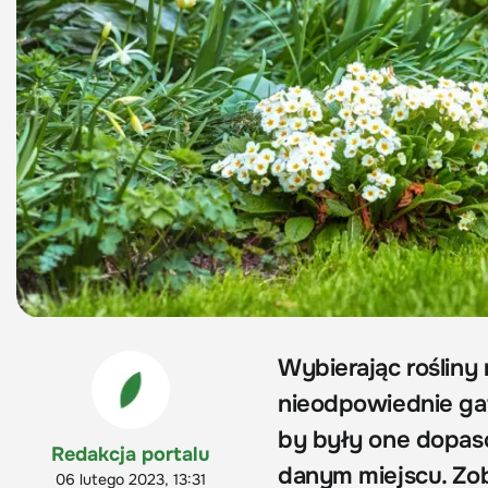
Wybierając rośliny
nieodpowiednie ga
by były one dopas
Redakcja portalu
danym miejscu. Zoba
06 lutego 2023, 13:31