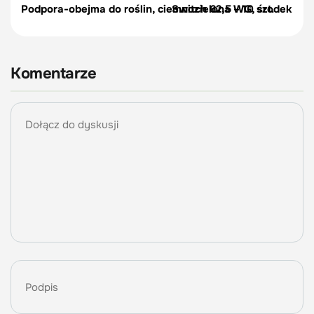
Podpora-obejma do roślin, ciemnozielona – 10 szt.
Switch 62,5 WG, środek na c
Komentarze