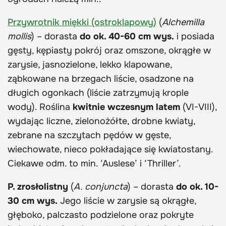
Przywrotnik miękki (ostroklapowy)
(
Alchemilla
mollis
) – dorasta
do ok. 40-60 cm wys.
i posiada
gęsty, kępiasty pokrój oraz omszone, okrągłe w
zarysie, jasnozielone, lekko klapowane,
ząbkowane na brzegach liście, osadzone na
długich ogonkach (liście zatrzymują krople
wody). Roślina
kwitnie wczesnym latem
(VI-VIII),
wydając liczne, zielonożółte, drobne kwiaty,
zebrane na szczytach pędów w gęste,
wiechowate, nieco pokładające się kwiatostany.
Ciekawe odm. to min. ‘Auslese’ i ‘Thriller’.
P. zrosłolistny
(
A. conjuncta
) – dorasta
do ok. 10-
30 cm wys.
Jego liście w zarysie są okrągłe,
głęboko, palczasto podzielone oraz pokryte