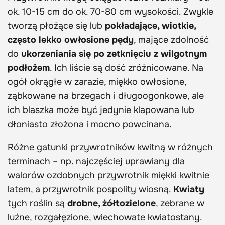
ok. 10-15 cm do ok. 70-80 cm wysokości. Zwykle
tworzą płożące się lub
pokładające, wiotkie,
często lekko owłosione pędy
, mające zdolność
do
ukorzeniania się po zetknięciu z wilgotnym
podłożem
. Ich liście są dość zróżnicowane. Na
ogół okrągłe w zarazie, miękko owłosione,
ząbkowane na brzegach i długoogonkowe, ale
ich blaszka może być jedynie klapowana lub
dłoniasto złożona i mocno powcinana.
Różne gatunki przywrotników kwitną w różnych
terminach – np. najczęściej uprawiany dla
walorów ozdobnych przywrotnik miękki kwitnie
latem, a przywrotnik pospolity wiosną.
Kwiaty
tych roślin są
drobne, żółtozielone
, zebrane w
luźne, rozgałęzione, wiechowate kwiatostany.