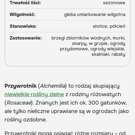
Trwałość liści:
sezonowe
Wilgotność:
gleba umiarkowanie wilgotna
Stanowisko:
słońce, półcień
Zastosowanie:
brzegi zbiorników wodnych, murki,
skarpy, w grupie, ogrody
przydomowe, ogrody wiejskie,
skalniaki, rabaty
Przywrotnik
(
Alchemilla
) to rodzaj skupiający
niewielkie rośliny zielne
z rodziny różowatych
(
Rosaceae
). Znanych jest ich ok. 300 gatunków,
ale tylko nieliczne uprawiane są w ogrodach jako
rośliny ozdobne.
Przywrotniki mogą osiągać różne rozmiary – od