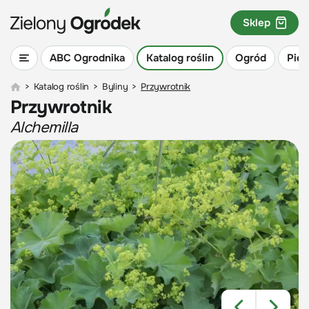
Sklep
ABC Ogrodnika
Katalog roślin
Ogród
Piel
>
Katalog roślin
>
Byliny
>
Przywrotnik
Przywrotnik
Alchemilla