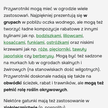
Przywrotniki mogą mieć w ogrodzie wiele
zastosowań. Najpiękniej prezentują się
w
grupach
w pobliżu oczka wodnego, ale mogą też
tworzyć ładne kompozycje rabatowe z innymi
bylinami jak np.
bodziszkami
,
liliowcami
,
kosaćcami
,
funkiami
,
ostróżkami
oraz niskimi
krzewami jak np.
róże
,
pięciorniki
,
tawuły
japońskie
czy
berberysy
. Mogą być też sadzone
na murkach lub w ogrodach skalnych i
żwirowych (na stanowiskach dość wilgotnych).
Przywrotniki doskonale nadają się także na
obwódki
ścieżek, rabat i trawników, ale
mogą też
pełnić rolę roślin okrywowych
.
Niektóre gatunki mają też zastosowanie w
ziołolecznictwie
(p. pospolity).