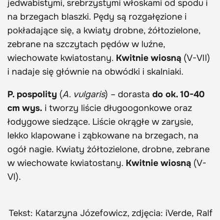
jedwabistymi, srebrzystymi włoskami od spodu i
na brzegach blaszki. Pędy są rozgałęzione i
pokładające się, a kwiaty drobne, żółtozielone,
zebrane na szczytach pędów w luźne,
wiechowate kwiatostany.
Kwitnie wiosną
(V-VII)
i nadaje się głównie na obwódki i skalniaki.
P. pospolity
(
A. vulgaris
) – dorasta
do ok. 10-40
cm wys.
i tworzy liście długoogonkowe oraz
łodygowe siedzące. Liście okrągłe w zarysie,
lekko klapowane i ząbkowane na brzegach, na
ogół nagie. Kwiaty żółtozielone, drobne, zebrane
w wiechowate kwiatostany.
Kwitnie wiosną
(V-
VI).
Tekst: Katarzyna Józefowicz, zdjęcia: iVerde, Ralf