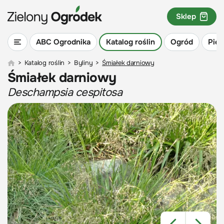
Sklep
ABC Ogrodnika
Katalog roślin
Ogród
Piel
>
Katalog roślin
>
Byliny
>
Śmiałek darniowy
Śmiałek darniowy
Deschampsia cespitosa