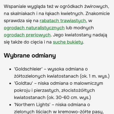
Wspaniale wygląda też w ogródkach żwirowych,
na skalniakach i na łąkach kwietnych. Znakomicie
sprawdza się na
rabatach trawiastych
, w
ogrodach naturalistycznych
lub modnych
ogrodach preriowych
. Jego kwiatostany nadają
się także do cięcia i na
suche bukiety
.
Wybrane odmiany
'Goldschleier' – wysoka odmiana o
żółtozielonych kwiatostanach (ok. 1 m. wys.)
'Goldtau' – niska odmiana o malowniczym
pokroju i pierzastych, złocistożółtych
kwiatostanach (ok. 30-60 cm. wys.)
'Northern Lights' – niska odmiana o
zielonych liściach w kremowo-żółte pasy,