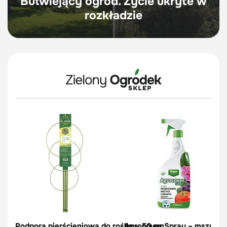
Butwiejący ogród. Życie ukryte w
rozkładzie
Podpora pierścieniowa do roślin – 50 cm
Agrocover Spray – mszyce, p