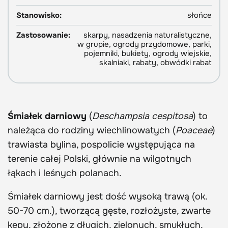
Stanowisko:
słońce
Zastosowanie:
skarpy, nasadzenia naturalistyczne,
w grupie, ogrody przydomowe, parki,
pojemniki, bukiety, ogrody wiejskie,
skalniaki, rabaty, obwódki rabat
Śmiałek darniowy
(
Deschampsia cespitosa
) to
należąca do rodziny wiechlinowatych (
Poaceae
)
trawiasta bylina, pospolicie występująca na
terenie całej Polski, głównie na wilgotnych
łąkach i leśnych polanach.
Śmiałek darniowy jest dość wysoką trawą (ok.
50-70 cm.), tworzącą gęste, rozłożyste, zwarte
kępy, złożone z długich, zielonych, smukłych,