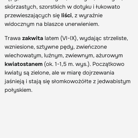
skórzastych, szorstkich w dotyku i łukowato
przewieszających się
liści
, z wyraźnie
widocznym na blaszce unerwieniem.
Trawa
zakwita
latem (VI-IX), wydając strzeliste,
wzniesione, sztywne pędy, zwieńczone
wiechowatym, luźnym, zwiewnym, ażurowym
kwiatostanem
(ok. 1-1,5 m. wys.). Początkowo
kwiaty są zielone, ale w miarę dojrzewania
jaśnieją i stają się słomkowożółte z jedwabistym
połyskiem.