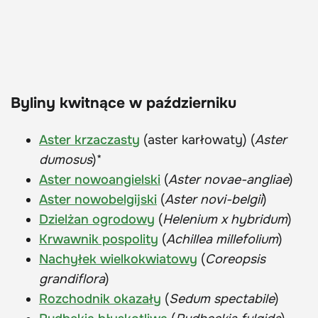
Byliny kwitnące w październiku
Aster krzaczasty
(aster karłowaty) (
Aster
dumosus
)*
Aster nowoangielski
(
Aster novae-angliae
)
Aster nowobelgijski
(
Aster novi-belgii
)
Dzielżan ogrodowy
(
Helenium x hybridum
)
Krwawnik pospolity
(
Achillea millefolium
)
Nachyłek wielkokwiatowy
(
Coreopsis
grandiflora
)
Rozchodnik okazały
(
Sedum spectabile
)