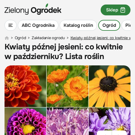
Sklep
ABC Ogrodnika
Katalog roślin
Ogród
Piel
>
Ogród
>
Zakładanie ogrodu
>
Kwiaty późnej jesieni: co kwitnie w p
Kwiaty późnej jesieni: co kwitnie
w październiku? Lista roślin