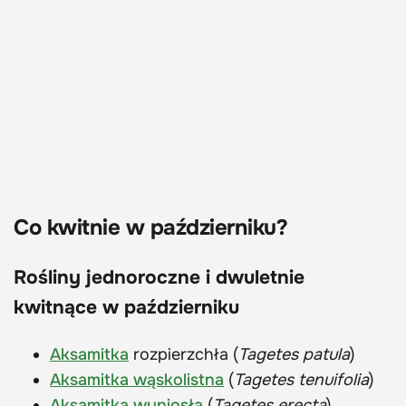
Co kwitnie w październiku?
Rośliny jednoroczne i dwuletnie
kwitnące w październiku
Aksamitka
rozpierzchła (
Tagetes patula
)
Aksamitka wąskolistna
(
Tagetes tenuifolia
)
Aksamitka wyniosła
(
Tagetes erecta
)