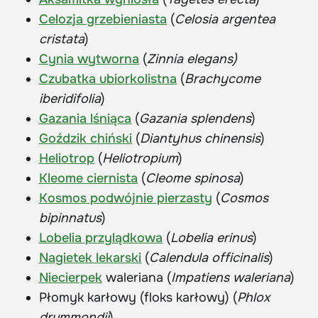
Celozja grzebieniasta
(
Celosia argentea
cristata
)
Cynia wytworna
(
Zinnia elegans)
Czubatka ubiorkolistna
(
Brachycome
iberidifolia
)
Gazania lśniąca
(
Gazania splendens
)
Goździk chiński
(
Diantyhus chinensis
)
Heliotrop
(
Heliotropium
)
Kleome ciernista
(
Cleome spinosa
)
Kosmos podwójnie pierzasty
(
Cosmos
bipinnatus
)
Lobelia przylądkowa
(
Lobelia erinus
)
Nagietek lekarski
(
Calendula officinalis
)
Niecierpek
waleriana (
Impatiens waleriana
)
Płomyk karłowy (floks karłowy) (
Phlox
drummondii
)