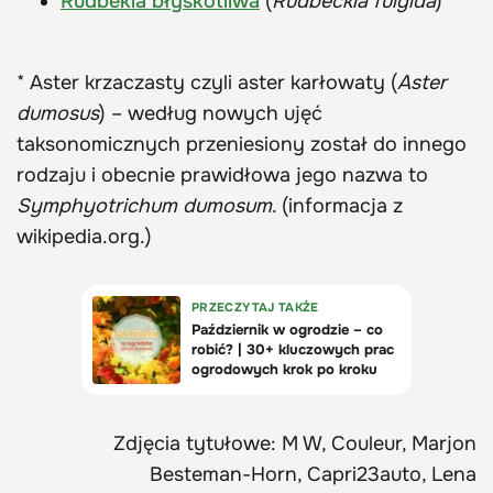
Rudbekia błyskotliwa
(
Rudbeckia fulgida
)
* Aster krzaczasty czyli aster karłowaty (
Aster
dumosus
) – według nowych ujęć
taksonomicznych przeniesiony został do innego
rodzaju i obecnie prawidłowa jego nazwa to
Symphyotrichum dumosum
. (informacja z
wikipedia.org.)
Zdjęcia tytułowe: M W, Couleur, Marjon
Besteman-Horn, Capri23auto, Lena