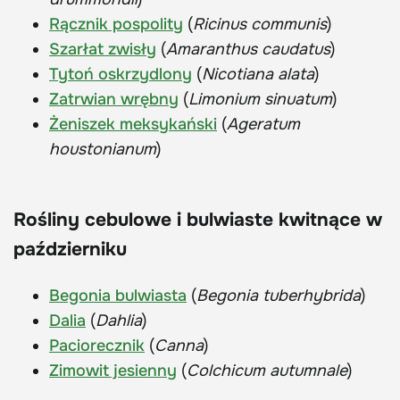
Rącznik pospolity
(
Ricinus communis
)
Szarłat zwisły
(
Amaranthus caudatus
)
Tytoń oskrzydlony
(
Nicotiana alata
)
Zatrwian wrębny
(
Limonium sinuatum
)
Żeniszek meksykański
(
Ageratum
houstonianum
)
Rośliny cebulowe i bulwiaste kwitnące w
październiku
Begonia bulwiasta
(
Begonia tuberhybrida
)
Dalia
(
Dahlia
)
Paciorecznik
(
Canna
)
Zimowit jesienny
(
Colchicum autumnale
)