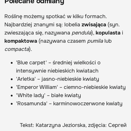
Polecane odmiany
Roślinę możemy spotkać w kilku formach.
Najbardziej znanymi są: lobelia
zwisająca
(syn.
zwieszająca się, nazywana
pendula
),
kopulasta
i
kompaktowa
(nazywana czasem
pumila
lub
compacta
).
'Blue carpet' – średniej wielkości o
intensywnie niebieskich kwiatach
'Arletka' – jasno-niebieskie kwiaty
'Emperor William' – ciemno-niebieskie kwiaty
'White lady' – białe kwiaty
'Rosamunda' – karminowoczerwone kwiaty
Tekst: Katarzyna Jeziorska, zdjęcia: Сергей