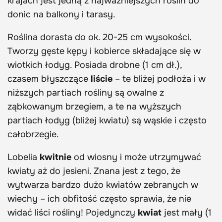
krajach jest jedną z najważniejszych roślin do
donic na balkony i tarasy.
Roślina dorasta do ok. 20-25 cm wysokości.
Tworzy gęste kępy i kobierce składające się w
wiotkich łodyg. Posiada drobne (1 cm dł.),
czasem błyszczące
liście
– te bliżej podłoża i w
niższych partiach rośliny są owalne z
ząbkowanym brzegiem, a te na wyższych
partiach łodyg (bliżej kwiatu) są wąskie i często
całobrzegie.
Lobelia
kwitnie
od wiosny i może utrzymywać
kwiaty aż do jesieni. Znana jest z tego, że
wytwarza bardzo dużo kwiatów zebranych w
wiechy – ich obfitość często sprawia, że nie
widać liści rośliny! Pojedynczy
kwiat
jest mały (1