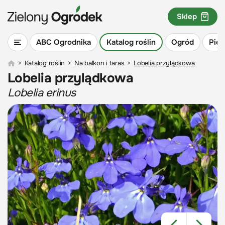
Sklep
ABC Ogrodnika
Katalog roślin
Ogród
Piel
>
Katalog roślin
>
Na balkon i taras
>
Lobelia przylądkowa
Lobelia przylądkowa
Lobelia erinus