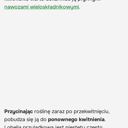
nawozami wieloskładnikowymi
.
Przycinając
roślinę zaraz po przekwitnięciu,
pobudza się ją do
ponownego kwitnienia
.
Lobelia przylądkowa jest niestety często