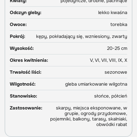
Kwiaty:
pojedyncze, drobne, pachnące
Odczyn gleby:
lekko kwaśna
Owoce:
torebka
Pokrój:
kępy, pokładający się, wzniesiony, zwarty
Wysokość:
20-25 cm
Okres kwitnienia:
V, VI, VII, VIII, IX, X
Trwałość liści:
sezonowe
Wilgotność:
gleba umiarkowanie wilgotna
Stanowisko:
słońce, półcień
Zastosowanie:
skarpy, miejsca eksponowane, w
grupie, ogrody przydomowe,
pojemniki, balkony, tarasy, skalniaki,
obwódki rabat