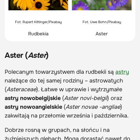
Fot. Rupert Kittinger/Pixabay
Fot. Uwe Bohn/Pixabay
Rudbekia
Aster
Aster (
Aster
)
Polecanym towarzystwem dla rudbekii są
astry
należące do tej samej rodziny – astrowatych
(
Asteraceae
). Łatwe w uprawie i wytrzymałe
astry nowobelgijskie
(
Aster novi-belgii
) oraz
astry nowoangielskie
(
Aster novae -angliae
)
zakwitają na przełomie września i października.
Dobrze rosną w grupach, na słońcu i na
żyźniejszych glebach. Mogą dorastać nawet do