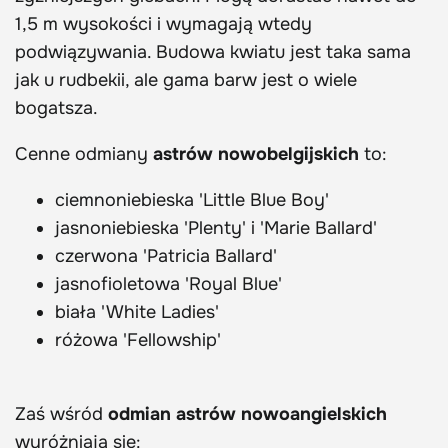
1,5 m wysokości i wymagają wtedy
podwiązywania. Budowa kwiatu jest taka sama
jak u rudbekii, ale gama barw jest o wiele
bogatsza.
Cenne odmiany
astrów nowobelgijskich
to:
ciemnoniebieska 'Little Blue Boy'
jasnoniebieska 'Plenty' i 'Marie Ballard'
czerwona 'Patricia Ballard'
jasnofioletowa 'Royal Blue'
biała 'White Ladies'
różowa 'Fellowship'
Zaś wśród
odmian astrów nowoangielskich
wyróżniają się: