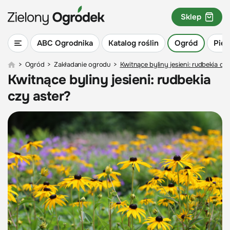
Sklep
ABC Ogrodnika
Katalog roślin
Ogród
Piel
>
Ogród
>
Zakładanie ogrodu
>
Kwitnące byliny jesieni: rudbekia cz
Kwitnące byliny jesieni: rudbekia
czy aster?