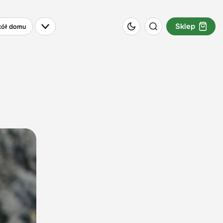
Sklep
ół domu