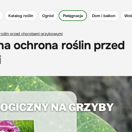
Katalog roślin
Ogród
Pielęgnacja
Dom i balkon
Wok
 roślin przed chorobami grzybowymi
na ochrona roślin przed
i