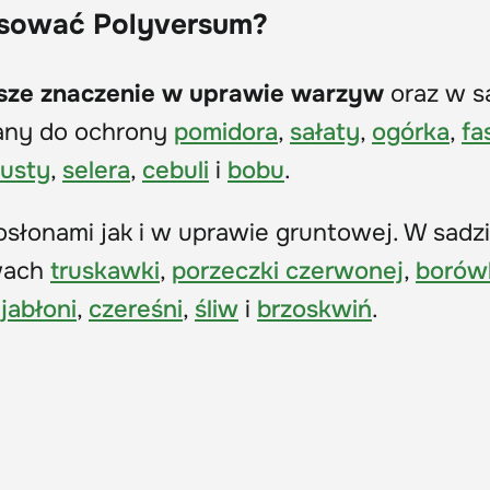
osować Polyversum?
sze znaczenie w uprawie warzyw
oraz w s
cany do ochrony
pomidora
,
sałaty
,
ogórka
,
fa
usty
,
selera
,
cebuli
i
bobu
.
słonami jak i w uprawie gruntowej. W sadz
awach
truskawki
,
porzeczki czerwonej
,
borów
,
jabłoni
,
czereśni
,
śliw
i
brzoskwiń
.