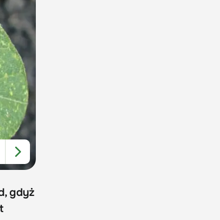
d, gdyż
t