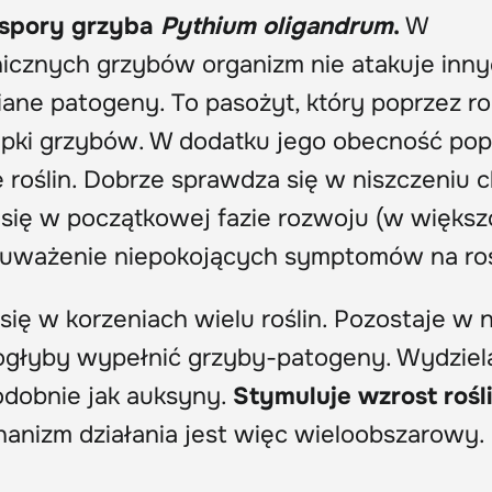
ospory grzyba
Pythium oligandrum
.
W
icznych grzybów organizm nie atakuje inn
iane patogeny. To pasożyt, który poprzez r
ępki grzybów. W dodatku jego obecność po
oślin. Dobrze sprawdza się w niszczeniu 
 się w początkowej fazie rozwoju (w większ
uważenie niepokojących symptomów na rośl
się w korzeniach wielu roślin. Pozostaje w n
mogłyby wypełnić grzyby-patogeny. Wydziel
podobnie jak auksyny.
Stymuluje wzrost rośli
hanizm działania jest więc wieloobszarowy.