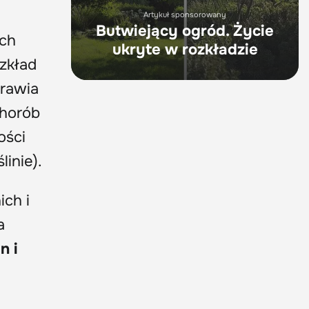
Artykuł sponsorowany
Butwiejący ogród. Życie
ych
ukryte w rozkładzie
ozkład
prawia
chorób
ości
inie).
ich i
a
n i