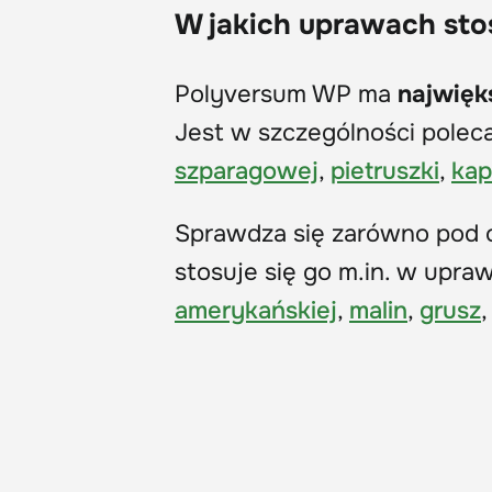
W jakich uprawach st
Polyversum WP ma
najwięk
Jest w szczególności pole
szparagowej
,
pietruszki
,
kap
Sprawdza się zarówno pod o
stosuje się go m.in. w upr
amerykańskiej
,
malin
,
grusz