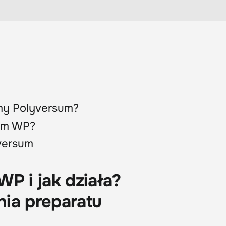
emy Polyversum?
um WP?
versum
P i jak działa?
ia preparatu