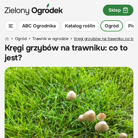
Sklep
ABC Ogrodnika
Katalog roślin
Ogród
Piel
>
Ogród
>
Trawnik w ogrodzie
>
Kręgi grzybów na trawniku: co to j
Kręgi grzybów na trawniku: co to
jest?