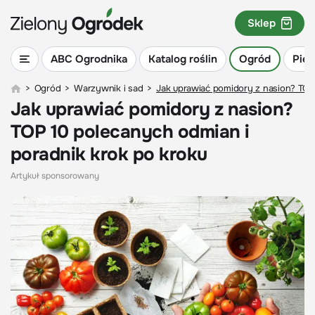
Sklep
ABC Ogrodnika
Katalog roślin
Ogród
Piel
>
Ogród
>
Warzywnik i sad
>
Jak uprawiać pomidory z nasion? TOP
Jak uprawiać pomidory z nasion?
TOP 10 polecanych odmian i
poradnik krok po kroku
Artykuł sponsorowany