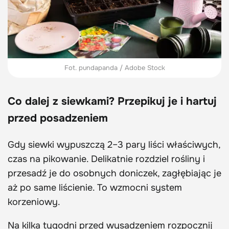
Fot. pundapanda / Adobe Stock
Co dalej z siewkami? Przepikuj je i hartuj
przed posadzeniem
Gdy siewki wypuszczą 2–3 pary liści właściwych,
czas na pikowanie. Delikatnie rozdziel rośliny i
przesadź je do osobnych doniczek, zagłębiając je
aż po same liścienie. To wzmocni system
korzeniowy.
Na kilka tygodni przed wysadzeniem rozpocznij