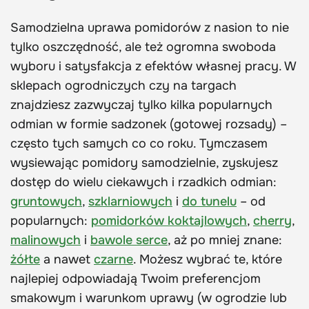
Samodzielna uprawa pomidorów z nasion to nie
tylko oszczędność, ale też ogromna swoboda
wyboru i satysfakcja z efektów własnej pracy. W
sklepach ogrodniczych czy na targach
znajdziesz zazwyczaj tylko kilka popularnych
odmian w formie sadzonek (gotowej rozsady) –
często tych samych co co roku. Tymczasem
wysiewając pomidory samodzielnie, zyskujesz
dostęp do wielu ciekawych i rzadkich odmian:
gruntowych
,
szklarniowych
i
do tunelu
– od
popularnych:
pomidorków koktajlowych
,
cherry
,
malinowych
i
bawole serce
, aż po mniej znane:
żółte
a nawet
czarne
. Możesz wybrać te, które
najlepiej odpowiadają Twoim preferencjom
smakowym i warunkom uprawy (w ogrodzie lub